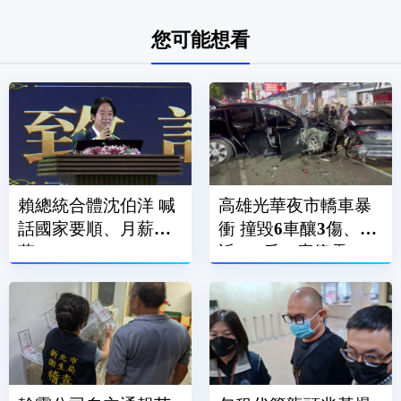
您可能想看
賴總統合體沈伯洋 喊
高雄光華夜市轎車暴
話國家要順、月薪破3
衝 撞毀6車釀3傷、附
萬
近600戶一度停電