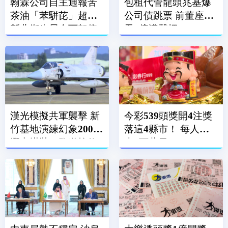
翰霖公司自主通報苦
包租代管龍頭兆基爆
茶油「苯駢芘」超標
公司債跳票 前董座涉
新北衛生局令下架停
吞7億遭聲押
售
漢光模擬共軍襲擊 新
今彩539頭獎開4注獎
竹基地演練幻象2000
落這4縣市！ 每人抱
潛力掛裝、跑道搶修
走6百萬元