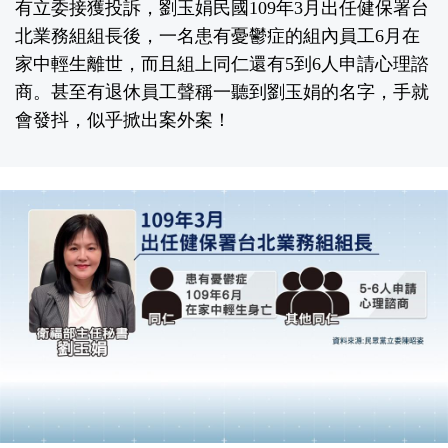
有立委接獲投訴，劉玉娟民國109年3月出任健保署台
北業務組組長後，一名患有憂鬱症的組內員工6月在
家中輕生離世，而且組上同仁還有5到6人申請心理諮
商。甚至有退休員工聲稱一聽到劉玉娟的名字，手就
會發抖，似乎掀出案外案！