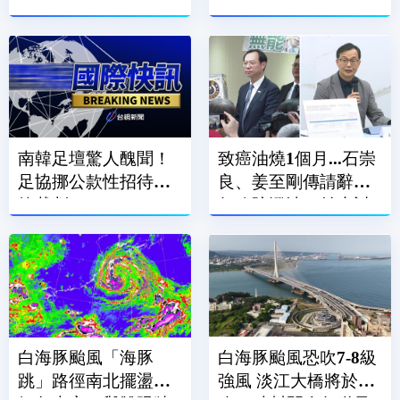
課
南韓足壇驚人醜聞！
致癌油燒1個月...石崇
足協挪公款性招待外
良、姜至剛傳請辭？
籍裁判
行政院澄清：並未討
論
白海豚颱風「海豚
白海豚颱風恐吹7-8級
跳」路徑南北擺盪
強風 淡江大橋將於今