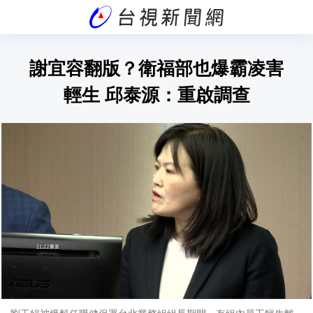
謝宜容翻版？衛福部也爆霸凌害
輕生 邱泰源：重啟調查