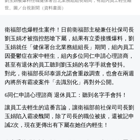
劉玉娟被爆料任職健保署台北業務組組長期間，有組內員工輕生離
世。圖／台視新聞（資料畫面）
衛福部也爆輕生案件！日前衛福部主秘兼任社保司長
劉玉娟才被指控怒嗆下屬，結果有立委接獲爆料，劉
玉娟就任「健保署台北業務組組長」期間，組內員工
因憂鬱症在家中輕生，組內多位同仁申請心理諮商，
甚至有退休的員工聽到劉玉娟的名字手就會發抖。
對此，衛福部長邱泰源允諾會重啟調查，也會在兩週
內將所有霸凌案件「去識別化」再對外公開。
6同仁申請心理諮商 退休員工：聽到名字手會抖！
讓員工去輕生的這番言論，讓衛福部前社保司司長劉
玉娟陷入霸凌醜聞，除了司長的職位被拔，還被記申
誡2次，現在更傳出有下屬在她任內輕生！