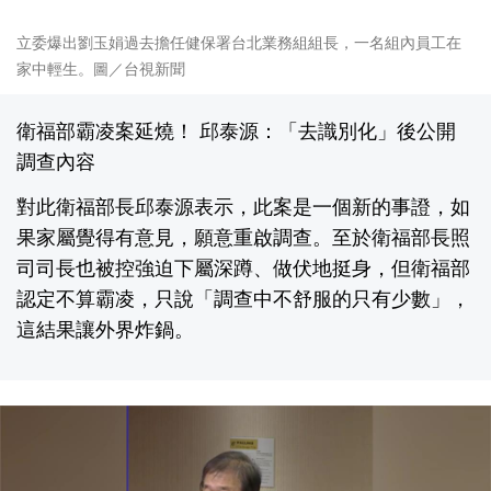
立委爆出劉玉娟過去擔任健保署台北業務組組長，一名組內員工在
家中輕生。圖／台視新聞
衛福部霸凌案延燒！ 邱泰源：「去識別化」後公開
調查內容
對此衛福部長邱泰源表示，此案是一個新的事證，如
果家屬覺得有意見，願意重啟調查。至於衛福部長照
司司長也被控強迫下屬深蹲、做伏地挺身，但衛福部
認定不算霸凌，只說「調查中不舒服的只有少數」，
這結果讓外界炸鍋。