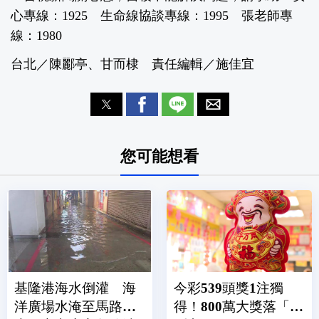
心專線：1925 生命線協談專線：1995 張老師專
線：1980
台北／陳酈亭、甘而棣 責任編輯／施佳宜
您可能想看
基隆港海水倒灌 海
今彩539頭獎1注獨
洋廣場水淹至馬路、
得！800萬大獎落「這