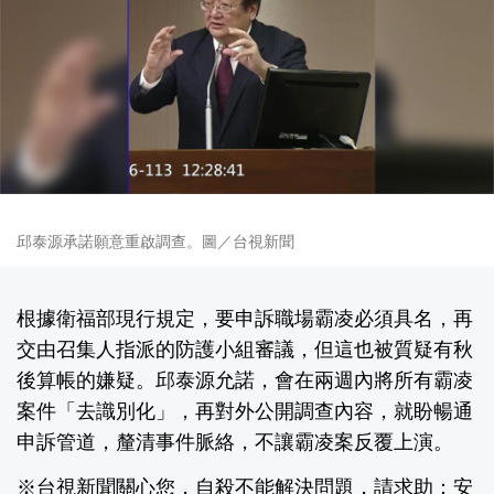
邱泰源承諾願意重啟調查。圖／台視新聞
根據衛福部現行規定，要申訴職場霸凌必須具名，再
交由召集人指派的防護小組審議，但這也被質疑有秋
後算帳的嫌疑。邱泰源允諾，會在兩週內將所有霸凌
案件「去識別化」，再對外公開調查內容，就盼暢通
申訴管道，釐清事件脈絡，不讓霸凌案反覆上演。
※台視新聞關心您，自殺不能解決問題，請求助：安