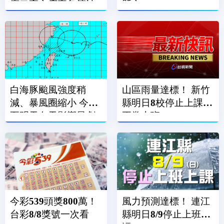
廟口夜市店家急築沙
縣市」
包牆擋水
白海豚颱風強度稍
山區雨量達標！ 新竹
減、暴風圈縮小 今晚
縣明日8校停止上課、
至明天白天影響最劇
正常上班
烈
今彩539頭獎800萬！
風力預測達標！ 連江
台彩8/8獎號一次看
縣明日8/9停止上班上