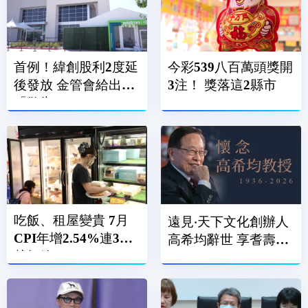
首例！緯創股利2度延
今彩539八百萬頭獎開
後發放 金管會給出
3注！ 獎落這2縣市
「警告」
吃飯、租屋變貴 7月
遠見‧天下文化創辦人
CPI年增2.54%連3月
高希均辭世 享耆壽90
越紅線
歲