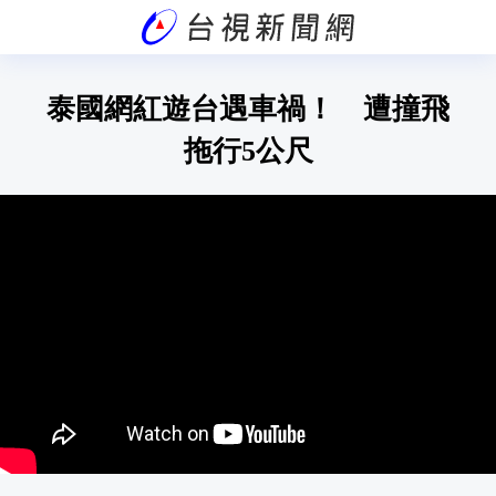
泰國網紅遊台遇車禍！ 遭撞飛
拖行5公尺