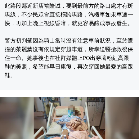
此路段鄰近新店裕隆城，要到最前方的路口處才有斑
馬線，不少民眾會直接橫跨馬路，汽機車如果車速一
快，再加上晚上視線昏暗，就更容易釀成事故發生。
警方初判肇因為騎士當時沒有注意車前狀況，至於遭
撞的茱麗葉沒有依規定穿越車道，所幸送醫搶救後保
住一命。她事後也在社群媒體上PO出穿著粉紅高跟
鞋的美照，希望能早日康復，再次穿回她最愛的高跟
鞋。