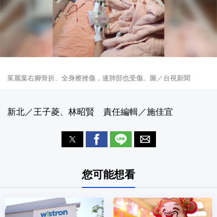
茱麗葉右腳骨折、全身擦挫傷，連肺部也受傷。圖／台視新聞
新北／王子菱、林昭賢 責任編輯／施佳宜
您可能想看