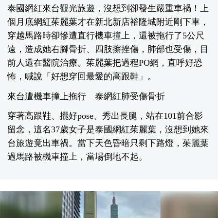
泰國網紅來台觀光旅遊，沒想到卻發生嚴重車禍！上
個月底網紅茱麗葉才在新北新店裕隆城附近剛下車，
穿越馬路時卻慘遭直行機車撞上，還被拖行了5公尺
遠，造成她右腳骨折、四肢擦挫傷，肺部也受傷，目
前人還在醫院治療。茱麗葉把過程PO網，直呼好恐
怖，喊說「好想穿回最愛的高跟鞋」。
來台遭機車撞上拖行 泰網紅肺受傷骨折
穿著高跟鞋、擺好pose、秀出長腿，站在101前合影
留念，這名37歲女子是泰國網紅茱麗葉，沒想到她來
台旅遊竟出車禍。當下天色昏暗只剩下路燈，茱麗葉
過馬路被機車撞上，當場倒地不起。