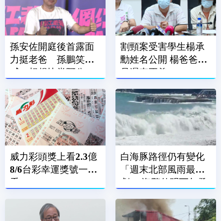
孫安佐開庭後首露面
割頸案受害學生楊承
力挺老爸 孫鵬笑
勳姓名公開 楊爸爸：
喊：想趕快當阿公
是遲來正義
威力彩頭獎上看2.3億
白海豚路徑仍有變化
8/6台彩幸運獎號一次
「週末北部風雨最
看
劇」 海警估明下午發
布