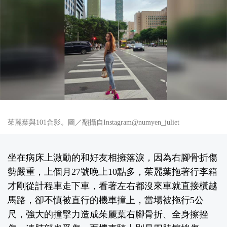
茱麗葉與101合影。圖／翻攝自Instagram@numyen_juliet
坐在病床上激動的和好友相擁落淚，因為右腳骨折傷
勢嚴重，上個月27號晚上10點多，茱麗葉拖著行李箱
才剛從計程車走下車，看著左右都沒來車就直接橫越
馬路，卻不慎被直行的機車撞上，當場被拖行5公
尺，強大的撞擊力造成茱麗葉右腳骨折、全身擦挫