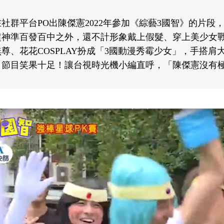
社群平台PO出陳傑憲2022年參加《綜藝3國智》的片段
超神準百發百中之外，還不計形象戴上假髮、穿上美少女
尊、花花COSPLAY扮成「3國動漫秀霉少女」，手搭肩
，節目笑果十足！讓台視時光機小編直呼，「陳傑憲沒有