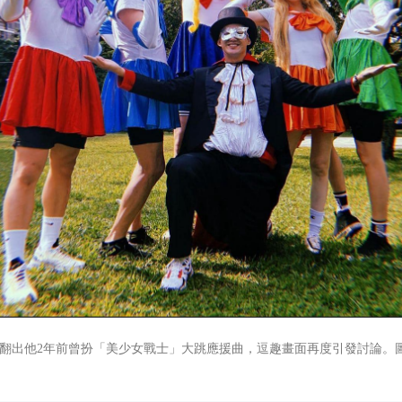
翻出他2年前曾扮「美少女戰士」大跳應援曲，逗趣畫面再度引發討論。圖／翻