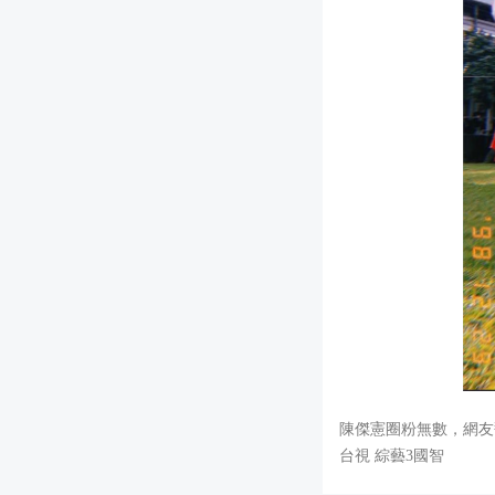
陳傑憲圈粉無數，網友
台視 綜藝3國智