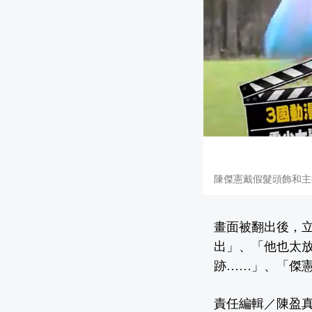
陳傑憲戴假髮頭飾和主
畫面被翻出後，
出」、「他也太
跡……」、「傑
責任編輯／陳盈