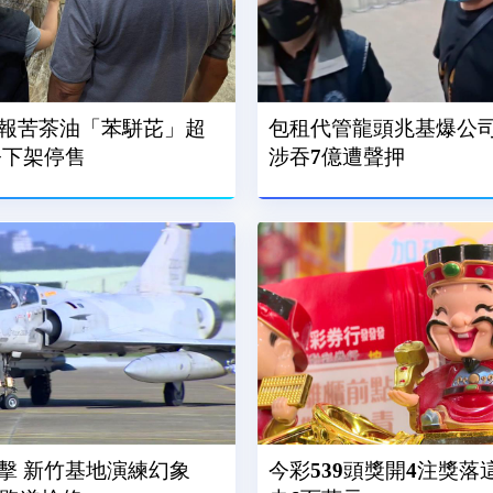
報苦茶油「苯駢芘」超
包租代管龍頭兆基爆公司
令下架停售
涉吞7億遭聲押
擊 新竹基地演練幻象
今彩539頭獎開4注獎落