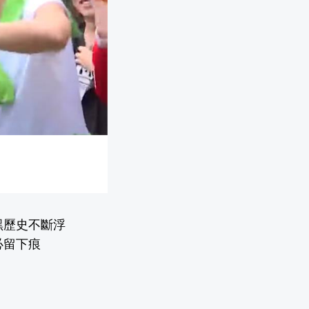
黑歷史不斷浮
必留下痕