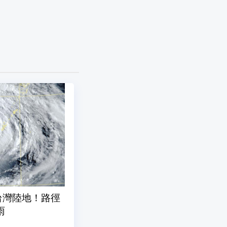
台灣陸地！路徑
雨