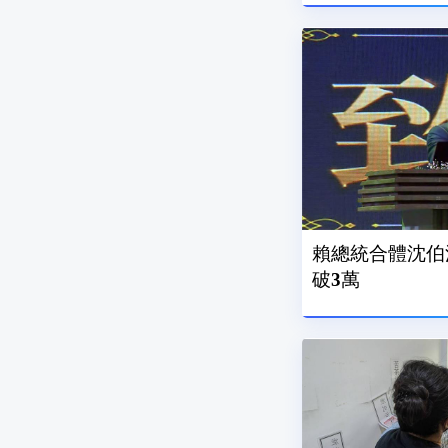
賴總統合體沈伯
破3萬