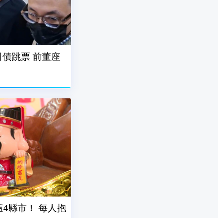
債跳票 前董座
這4縣市！ 每人抱