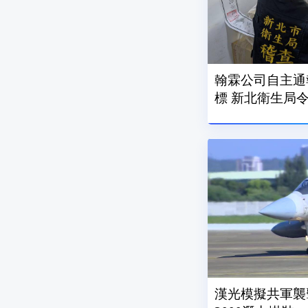
翰霖公司自主通
標 新北衛生局
漢光模擬共軍襲