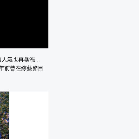
憲人氣也再暴漲，
年前曾在綜藝節目