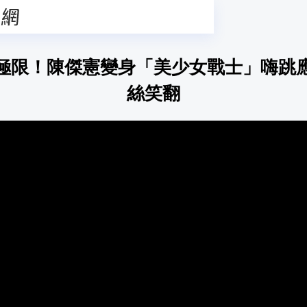
極限！陳傑憲變身「美少女戰士」嗨跳
絲笑翻