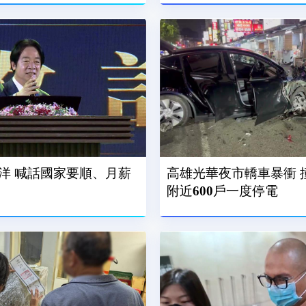
洋 喊話國家要順、月薪
高雄光華夜市轎車暴衝 
附近600戶一度停電