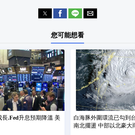
您可能想看
長.Fed升息預期降溫 美
白海豚外圍環流已勾到
南北擺盪 中部以北豪大