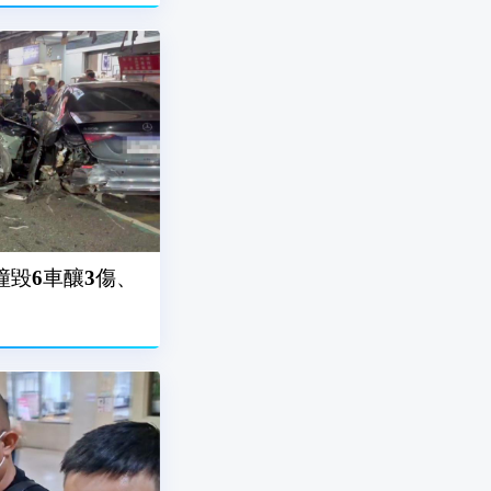
撞毀6車釀3傷、