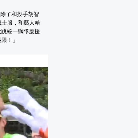
，除了和投手胡智
戰士服，和藝人哈
大跳統一獅隊應援
極限！」