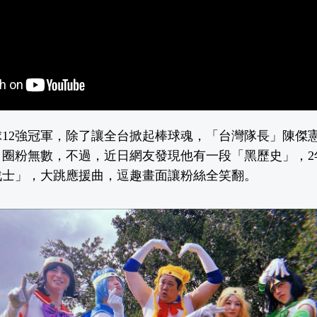
12強冠軍，除了讓全台掀起棒球魂，「台灣隊長」陳傑
，圈粉無數，不過，近日網友發現他有一段「黑歷史」，2
戰士」，大跳應援曲，逗趣畫面讓粉絲全笑翻。