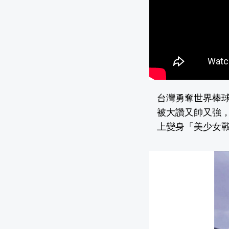
台灣勇奪世界棒球
被大讚又帥又強
上變身「美少女