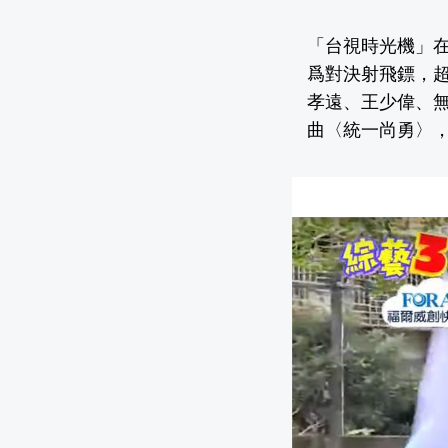
「台視時光機」在
爲對決射飛鏢，
孝遠、王少偉、無
曲〈統一尚勇〉