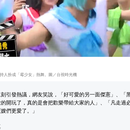
持人扮成「霉少女」熱舞。圖／台視時光機
立刻引發熱議，網友笑說，「好可愛的另一面傑憲」、「
放的開玩了，真的是會把歡樂帶給大家的人」、「凡走過
憲嫂們更愛了。」
真