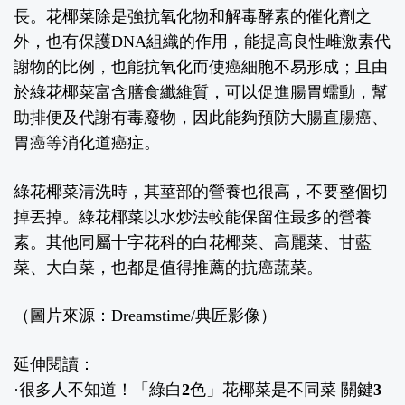
長。花椰菜除是強抗氧化物和解毒酵素的催化劑之
外，也有保護
DNA
組織的作用，能提高良性雌激素代
謝物的比例，也能抗氧化而使癌細胞不易形成；且由
於綠花椰菜富含膳食纖維質，可以促進腸胃蠕動，幫
助排便及代謝有毒廢物，因此能夠預防大腸直腸癌、
胃癌等消化道癌症。
綠花椰菜清洗時，其莖部的營養也很高，不要整個切
掉丟掉。綠花椰菜以水炒法較能保留住最多的營養
素。其他同屬十字花科的白花椰菜、高麗菜、甘藍
菜、大白菜，也都是值得推薦的抗癌蔬菜。
（圖片來源：Dreamstime/典匠影像）
延伸閱讀：
·
很多人不知道！「綠白2色」花椰菜是不同菜 關鍵3