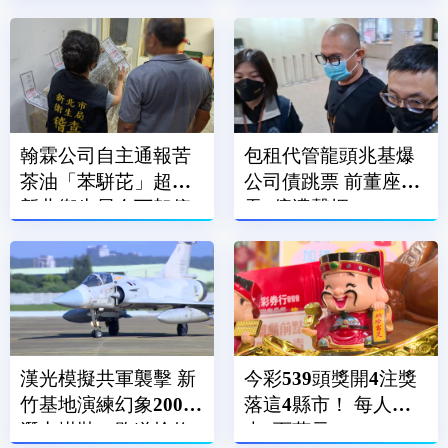
翰霖公司自主通報苦
包租代管龍頭兆基爆
茶油「苯駢芘」超標
公司債跳票 前董座涉
新北衛生局令下架停
吞7億遭聲押
售
漢光模擬共軍襲擊 新
今彩539頭獎開4注獎
竹基地演練幻象2000
落這4縣市！ 每人抱
潛力掛裝、跑道搶修
走6百萬元