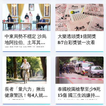
中東局勢不穩定 沙烏
大樂透頭獎1億開獎
地阿拉伯、土耳其、
8/7台彩獎號一次看
巴基斯坦簽署共同防
禦條約
長者「量六力」揪出
泰國校園槍擊至少9死
健康警訊！每4人就有
15傷 國三生凶嫌持手
1人需關懷
槍先殺祖父母後闖校