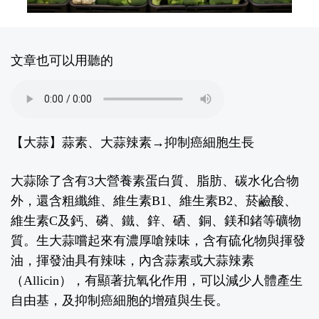
文章也可以用聽的
【大蒜】蒜素、大蒜辣素
→抑制癌細胞生長
大蒜除了含有
3
大營養素蛋白質、脂肪、碳水化合物
外，還含粗纖維、維生素
B1
、維生素
B2
、菸鹼酸、
維生素
C
及鈣、磷、鐵、鋅、硒、銅、鎂和鍺等礦物
質。生大蒜嚐起來有濃厚嗆辣味，含有硫化物與揮發
油，揮發油具有辣味，內含蒜素或大蒜辣素
（
Allicin
），有顯著抗氧化作用，可以減少人體產生
自由基，及抑制癌細胞的增殖與生長。