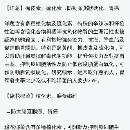
【洋蔥】檞皮素、硫化素
→防動脈粥狀硬化、胃癌
洋蔥含有多種植化物及硫化素，特殊的辛辣味和揮發
性油等含硫化合物與硒等抗氧化物質的生理活性也被
認為能夠殺菌，有利於增強免疫力、抗癌、降血脂及
促進腸胃蠕動。特別是類黃酮、檞皮素及硫化物，可
以幫助肝臟發揮解毒代謝功能，提升免疫力及對抗自
由基、抑制癌細胞活性及防止低密度脂蛋白氧化，可
預防動脈粥狀硬化。研究顯示，經常吃洋蔥的人，胃
癌發生率比少吃或不吃洋蔥的人要少
25%
。
【綠花椰菜】植化素、膳食纖維
→防大腸直腸癌、胃癌
綠花椰菜含有多種植化素，可阻斷及抑制癌細胞生