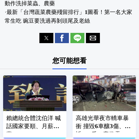
動作洗掉菜蟲、農藥
·
最新「台灣蔬菜農藥殘留排行」1圖看！第一名大家
常生吃 豌豆要洗過再剝頭尾及老絲
您可能想看
賴總統合體沈伯洋 喊
高雄光華夜市轎車暴
話國家要順、月薪破3
衝 撞毀6車釀3傷、附
萬
近600戶一度停電