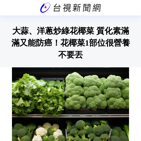
大蒜、洋蔥炒綠花椰菜 質化素滿
滿又能防癌！花椰菜1部位很營養
不要丟