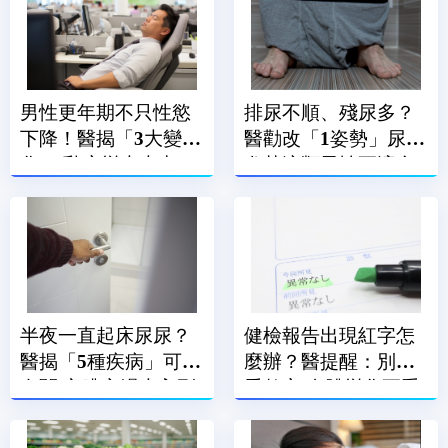
男性更年期不只性慾
排尿不順、殘尿多？
下降！醫揭「3大變
醫勸改「1姿勢」尿尿
化」 乳房變大也中了
尤其這類男性更適合
半夜一直起床尿尿？
健檢報告出現紅字怎
醫揭「5種疾病」可能
麼辦？醫提醒：別只
有關 心臟衰竭也入列
看數字 身體變化更重
要