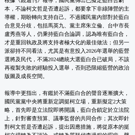
根據《鏡週刊》報導，國民黨傳出已擬定藍白合劇
本，不論柯文哲是否遭起訴，都要拿下非綠陣營的主
導權，期盼轉向支持自己。不過國民黨內部對於藍白
合意見分歧，包括馬英九、黨主席朱立倫、台中市長
盧秀燕等人，仍秉持藍白合論調，認為唯有藍白合，
才是重回執政及將支持者極大化的最佳做法；但另一
派卻持不同看法，尤其是有意投入2026年選舉的藍營
選將及民代，不滿2024總統大選藍白合已破局，不該
再複製失敗的經驗投入選舉，否則恐限縮藍營的政治
版圖及成長空間。
報導中更指出，有鑑於不滿藍白合的聲音逐漸擴大，
國民黨黨中央將重新定調挺柯立場，重新擬定2大策
略，首先即是立法院即將開議，藍白合鎖定於立法院
上，針對審查預算、議事監督的共同合作；其次即針
對柯文哲是否遭起訴，提出因應措施，將從原本的挺