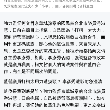
前台北市長、民眾黨主席柯文哲，因捲入京華城弊案遭羈押禁見，
民眾黨也因此流失不少「小草」。圖／台視新聞（資料畫面）
強力監督柯文哲京華城弊案的國民黨台北市議員游淑
慧，日前在節目上指稱，自己因為「打柯」太大力，
遭到藍營高層關心，此舉恐怕破壞藍白在野合作。而
周刊更加碼披露，關心他的這位長輩，來自朱系人
馬、更是立委出身的黨務主管，種種矛頭都指向文傳
會主委李彥秀。對此，李彥秀否認，強調監督市政本
就是議員職責，柯文哲個人的司法案件與在藍白合
作，完全是不同層次的問題。
藍營議員打柯太用力遭摸頭？ 李彥秀遭影射急澄清
這位長輩到底是誰？強力監督京華城案的台北市議員
游淑慧，日前抱屈，自己被藍營高層摸頭關心，如今
周刊再爆，關切她的長輩朱系色彩明顯，更是立委出