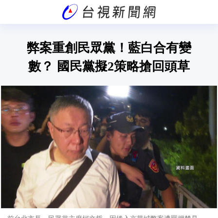
弊案重創民眾黨！藍白合有變
數？ 國民黨擬2策略搶回頭草