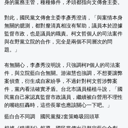
身的黨務主管，種種條件，矛頭都指向文傳會主委。
對此，國民黨文傳會主委李彥秀澄清，「與案情本身
無關的臆測，都對釐清真相沒有幫助，議員本於證據
監督市政，也是議員的職責。柯文哲個人的司法案件
與在野黨立院的合作，完全是兩個不同層次的問
題。」
有無關心，李彥秀沒明說，只強調柯P個人的司法案
件，與立院藍白合無關。游淑慧也強調，不想要讓弊
案偵查，衍生成自家紛爭，不過針對柯文哲涉弊案
件，黨內看法確實矛盾。台北市議員楊植斗說，「國
民黨自己家認真監督市政議員，繼續被白營用不理性
的嘴砲狂轟時，這些長輩也應該關心一下吧。」
藍白合不同調 國民黨擬2套策略吸回頭草