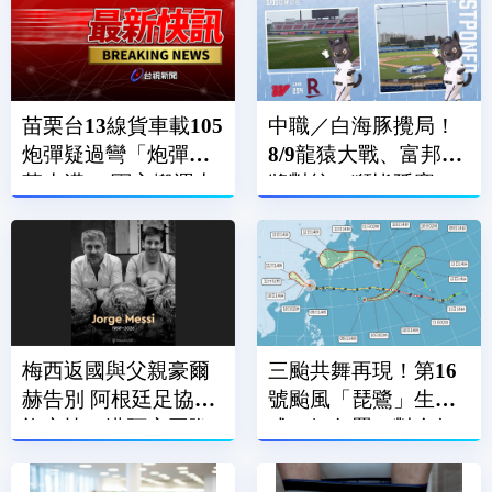
苗栗台13線貨車載105
中職／白海豚攪局！
炮彈疑過彎「炮彈滾
8/9龍猿大戰、富邦悍
落水溝」 軍方搬運中
將對統一獅皆延賽
梅西返國與父親豪爾
三颱共舞再現！第16
赫告別 阿根廷足協降
號颱風「琵鷺」生
旗哀悼、邁阿密國際
成 氣象署：對台無
賽前默哀
直接影響