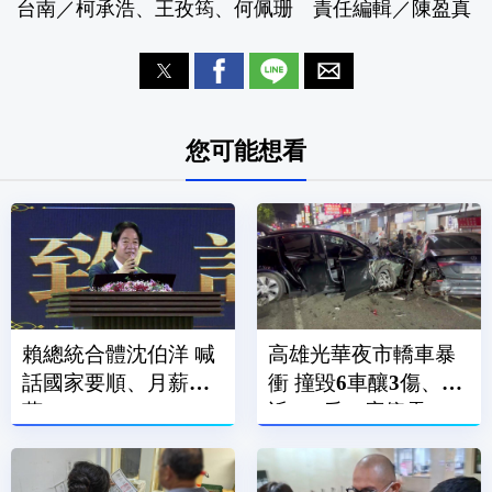
台南／柯承浩、王孜筠、何佩珊 責任編輯／陳盈真
您可能想看
賴總統合體沈伯洋 喊
高雄光華夜市轎車暴
話國家要順、月薪破3
衝 撞毀6車釀3傷、附
萬
近600戶一度停電