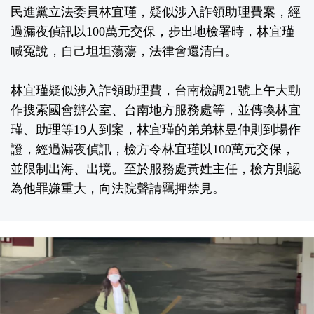
民進黨立法委員林宜瑾，疑似涉入詐領助理費案，經
過漏夜偵訊以100萬元交保，步出地檢署時，林宜瑾
喊冤說，自己坦坦蕩蕩，法律會還清白。
林宜瑾疑似涉入詐領助理費，台南檢調21號上午大動
作搜索國會辦公室、台南地方服務處等，並傳喚林宜
瑾、助理等19人到案，林宜瑾的弟弟林昱仲則到場作
證，經過漏夜偵訊，檢方令林宜瑾以100萬元交保，
並限制出海、出境。至於服務處黃姓主任，檢方則認
為他罪嫌重大，向法院聲請羈押禁見。