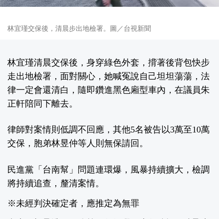
林宜瑾交保後，清晨步出地檢署。圖／台視新聞
林宜瑾清晨交保後，身穿綠色外套，揹著後背包快步
走出地檢署，面對關心，她喊冤說自己坦坦蕩蕩，法
律一定會還清白，隨即鑽進黑色廂型車內，在議員朱
正軒陪同下離去。
律師對案情則低調不回應，其他5名被告以3萬至10萬
交保，胞弟林昱仲等人則無保請回。
民進黨「台南幫」問題連環爆，風暴持續擴大，檢調
將持續追查，釐清案情。
※未經判決確定者，應推定為無罪