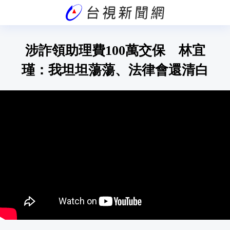
涉詐領助理費100萬交保 林宜
瑾：我坦坦蕩蕩、法律會還清白