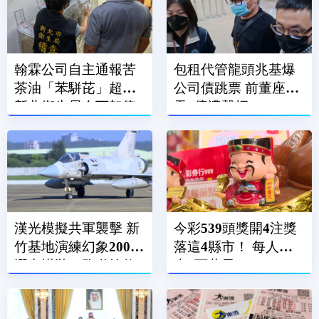
翰霖公司自主通報苦
包租代管龍頭兆基爆
茶油「苯駢芘」超標
公司債跳票 前董座涉
新北衛生局令下架停
吞7億遭聲押
售
漢光模擬共軍襲擊 新
今彩539頭獎開4注獎
竹基地演練幻象2000
落這4縣市！ 每人抱
潛力掛裝、跑道搶修
走6百萬元