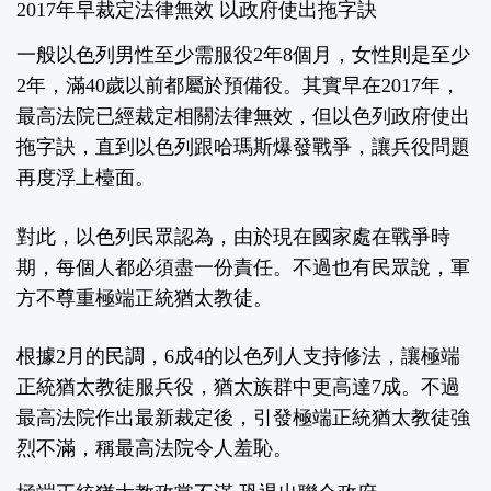
2017年早裁定法律無效 以政府使出拖字訣
一般以色列男性至少需服役2年8個月，女性則是至少
2年，滿40歲以前都屬於預備役。其實早在2017年，
最高法院已經裁定相關法律無效，但以色列政府使出
拖字訣，直到以色列跟哈瑪斯爆發戰爭，讓兵役問題
再度浮上檯面。
對此，以色列民眾認為，由於現在國家處在戰爭時
期，每個人都必須盡一份責任。不過也有民眾說，軍
方不尊重極端正統猶太教徒。
根據2月的民調，6成4的以色列人支持修法，讓極端
正統猶太教徒服兵役，猶太族群中更高達7成。不過
最高法院作出最新裁定後，引發極端正統猶太教徒強
烈不滿，稱最高法院令人羞恥。