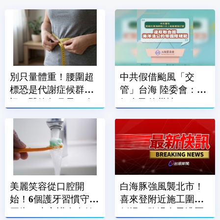
別只量體重！腰圍超
中共假借颱風「交
標恐是代謝症候群警
管」台海 陸委會：顧
訊 醫籲每月量一次
好自己的災情
腰
美麗笑容從口腔開
白海豚強風襲北市！
始！6個護牙習慣守住
喜來登附近施工圍籬
牙齒 也守護全身健
倒塌 路過女子遭壓