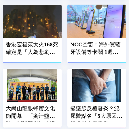
康
傷
香港宏福苑大火168死
NCC空窗！海外買藍
確定是「人為悲劇」
牙設備等卡關 1週累
未熄滅菸頭引燃施工
計86件
雜物
大崗山龍眼蜂蜜文化
攝護腺反覆發炎？泌
節開幕 「蜜汁鹽酥
尿醫點名「5大原因」
雞」鹹甜新滋味掀話
很多男人天天做