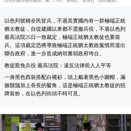
以色列總理納坦雅胡。圖／CNN、美聯社、路透社（資料畫面）
以色列號稱全民皆兵，不過其實國內有一群極端正統
猶太教徒，自從建國以來都不需服兵役，不過以色列
最高法院25日一致裁定，極端正統猶太教徒也要當
兵。這項裁定恐將導致極端正統猶太教政黨憤而退出
聯合政府，進一步造成納坦雅胡政府垮台。
教徒豁免兵役 最高法院：違反法律前人人平等
一身黑色西裝搭配白襯衫，頭上戴著黑色小圓帽，滿
臉鬍鬚加上長長的鬢角，這是極端正統猶太教徒的招
牌裝扮，在以色列街頭不時可見。