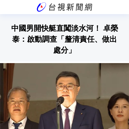
中國男開快艇直闖淡水河！ 卓榮
泰：啟動調查「釐清責任、做出
處分」