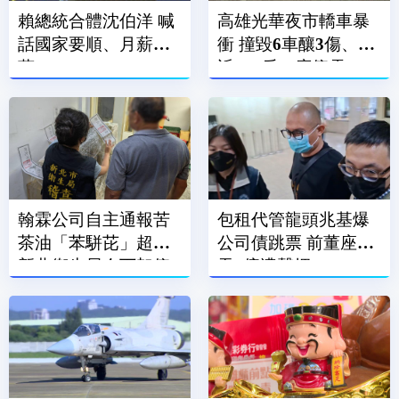
賴總統合體沈伯洋 喊
高雄光華夜市轎車暴
話國家要順、月薪破3
衝 撞毀6車釀3傷、附
萬
近600戶一度停電
翰霖公司自主通報苦
包租代管龍頭兆基爆
茶油「苯駢芘」超標
公司債跳票 前董座涉
新北衛生局令下架停
吞7億遭聲押
售