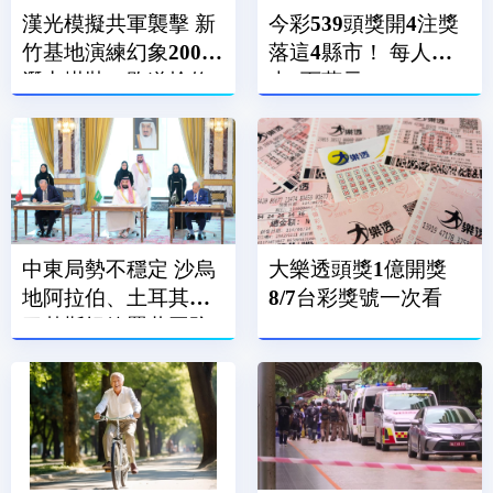
漢光模擬共軍襲擊 新
今彩539頭獎開4注獎
竹基地演練幻象2000
落這4縣市！ 每人抱
潛力掛裝、跑道搶修
走6百萬元
中東局勢不穩定 沙烏
大樂透頭獎1億開獎
地阿拉伯、土耳其、
8/7台彩獎號一次看
巴基斯坦簽署共同防
禦條約