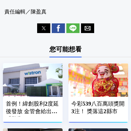
責任編輯／陳盈真
您可能想看
首例！緯創股利2度延
今彩539八百萬頭獎開
後發放 金管會給出
3注！ 獎落這2縣市
「警告」