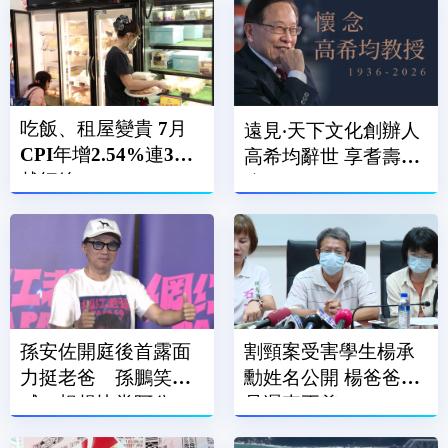
吃飯、租屋變貴 7月
遠見‧天下文化創辦人
CPI年增2.54%連3月
高希均辭世 享耆壽90
越紅線
歲
孫安佐開庭後首露面
割頸案受害學生楊承
力挺老爸 孫鵬笑
勳姓名公開 楊爸爸：
喊：想趕快當阿公
是遲來正義