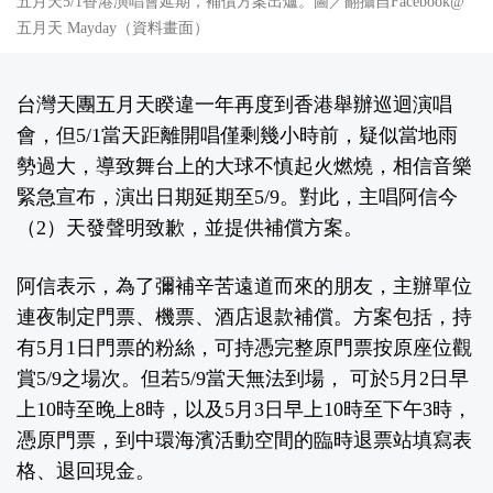
五月天5/1香港演唱會延期，補償方案出爐。圖／翻攝自Facebook@
五月天 Mayday（資料畫面）
台灣天團五月天睽違一年再度到香港舉辦巡迴演唱
會，但5/1當天距離開唱僅剩幾小時前，疑似當地雨
勢過大，導致舞台上的大球不慎起火燃燒，相信音樂
緊急宣布，演出日期延期至5/9。對此，主唱阿信今
（2）天發聲明致歉，並提供補償方案。
阿信表示，為了彌補辛苦遠道而來的朋友，主辦單位
連夜制定門票、機票、酒店退款補償。方案包括，持
有5月1日門票的粉絲，可持憑完整原門票按原座位觀
賞5/9之場次。但若5/9當天無法到場， 可於5月2日早
上10時至晚上8時，以及5月3日早上10時至下午3時，
憑原門票，到中環海濱活動空間的臨時退票站填寫表
格、退回現金。