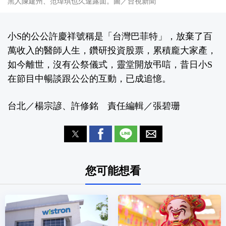
黑人陳建州、范瑋琪也久違露面。圖／台視新聞
小S的公公許慶祥號稱是「台灣巴菲特」，放棄了百
萬收入的醫師人生，鑽研投資股票，累積龐大家產，
如今離世，沒有公祭儀式，靈堂開放弔唁，昔日小S
在節目中暢談跟公公的互動，已成追憶。
台北／楊宗諺、許修銘 責任編輯／張碧珊
您可能想看