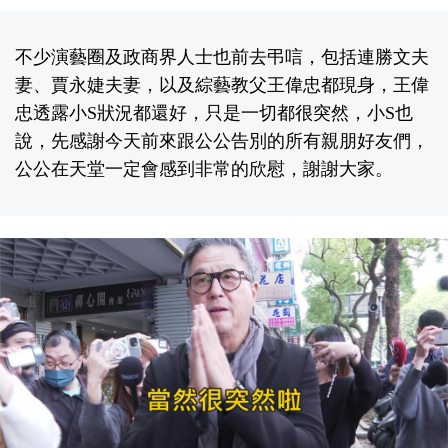
不少演藝圈及政商界人士也前去弔唁，包括連勝文夫
妻、賈永婕夫妻，以及綜藝教父王偉忠都現身，王偉
忠透露小S狀況都還好，只是一切都很突然，小S也
說，先感謝今天前來跟公公告別的所有親朋好友們，
公公在天堂一定會感到非常的欣慰，謝謝大家。