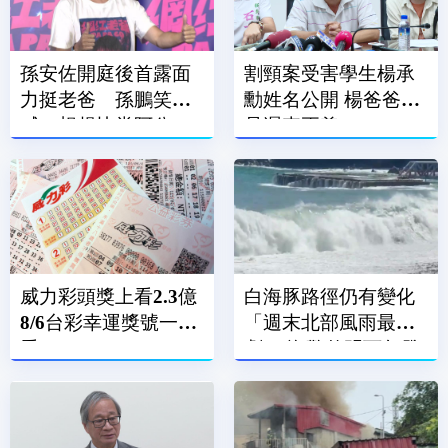
孫安佐開庭後首露面
割頸案受害學生楊承
力挺老爸 孫鵬笑
勳姓名公開 楊爸爸：
喊：想趕快當阿公
是遲來正義
威力彩頭獎上看2.3億
白海豚路徑仍有變化
8/6台彩幸運獎號一次
「週末北部風雨最
看
劇」 海警估明下午發
布