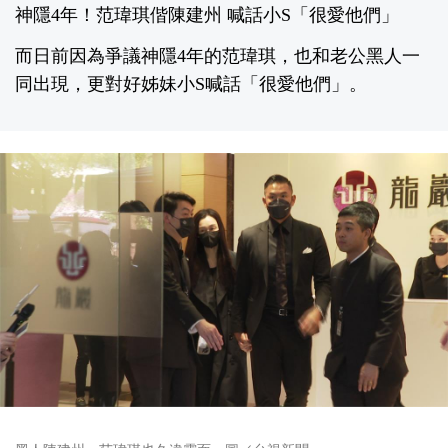
神隱4年！范瑋琪偕陳建州 喊話小S「很愛他們」
而日前因為爭議神隱4年的范瑋琪，也和老公黑人一
同出現，更對好姊妹小S喊話「很愛他們」。