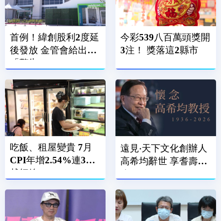
首例！緯創股利2度延
今彩539八百萬頭獎開
後發放 金管會給出
3注！ 獎落這2縣市
「警告」
吃飯、租屋變貴 7月
遠見‧天下文化創辦人
CPI年增2.54%連3月
高希均辭世 享耆壽90
越紅線
歲