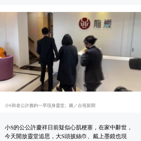
小S和老公許雅鈞一早現身靈堂。圖／台視新聞
小S的公公許慶祥日前疑似心肌梗塞，在家中辭世，
今天開放靈堂追思，大S頭披絲巾、戴上墨鏡也現