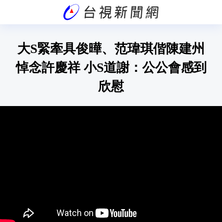
大S緊牽具俊曄、范瑋琪偕陳建州
悼念許慶祥 小S道謝：公公會感到
欣慰