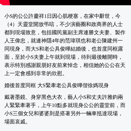
小S的公公許慶祥1日因心肌梗塞，在家中辭世，今
（4）天靈堂開放弔唁，不少演藝圈和政商界的人士
都到現場致意，包括國民黨副主席連勝文夫妻、製作
人王偉忠，就連神隱4年的范瑋琪也和老公陳建州一
同現身，而大S和老公具俊曄結婚後，也首度同框露
面，至於小S夫妻上午就到現場，待到最後離開時，
表示特別感謝親朋好友前來悼念，相信她的公公在天
上一定會感到非常的欣慰。
婚後首度同框 大S緊牽老公具俊曄偕徐媽現身
戴著墨鏡、身穿黑色大衣，藝人小S和丈夫許雅鈞兩
人緊緊牽著手，上午10點多就現身公公的靈堂前，而
小S三個女兒和婆婆則是搭著另外一輛車抵達現場，
場面哀戚。