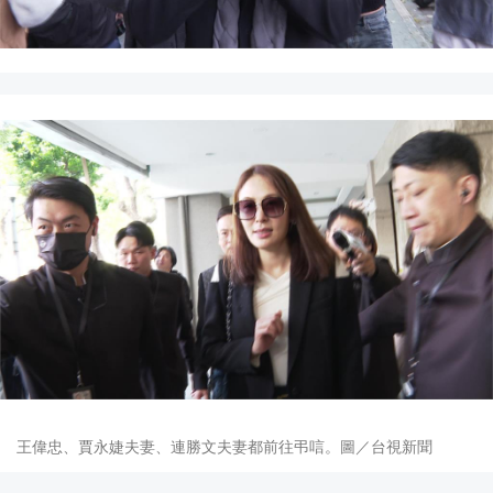
王偉忠、賈永婕夫妻、連勝文夫妻都前往弔唁。圖／台視新聞