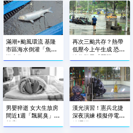
滿潮+颱風環流 基隆
再次三颱共存？熱帶
市區海水倒灌「魚兒
低壓今上午生成 恐增
游上街」
強為颱風「琵鷺」
男嬰猝逝 女大生放房
漢光演習！憲兵北捷
間近1週「飄屍臭」才
深夜演練 模擬停電補
報案
給運送