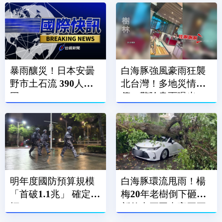
暴雨釀災！日本安曇
白海豚強風豪雨狂襲
野市土石流 390人受
北台灣！多地災情頻
困
傳 驚險畫面曝光
明年度國防預算規模
白海豚環流甩雨！楊
「首破1.1兆」 確定達
梅20年老樹倒下砸車
標GDP 3%！
新竹尖石同車高巨石
崩落