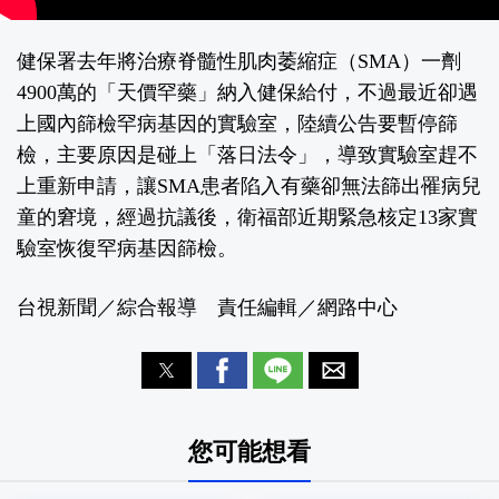
健保署去年將治療脊髓性肌肉萎縮症（SMA）一劑
4900萬的「天價罕藥」納入健保給付，不過最近卻遇
上國內篩檢罕病基因的實驗室，陸續公告要暫停篩
檢，主要原因是碰上「落日法令」，導致實驗室趕不
上重新申請，讓SMA患者陷入有藥卻無法篩出罹病兒
童的窘境，經過抗議後，衛福部近期緊急核定13家實
驗室恢復罕病基因篩檢。
台視新聞／綜合報導 責任編輯／網路中心
您可能想看