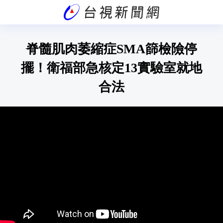
脊髓肌肉萎縮症SMA篩檢險停
擺！衛福部急核定13實驗室就地
合法