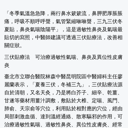
「冬季氣溫急急降，兩行鼻水簌簌流，鼻胛肥厚脹脹
痛，呼吸不順呼呼聲，氣管緊縮咻咻聲，三九三伏冬
夏貼，鼻炎氣喘陰陽平」，這是過敏性鼻炎及氣喘最
貼切的寫照，中醫師建議可透過三伏貼療法，改善相
關症狀。
三伏貼療法 可治療過敏性氣喘、鼻炎及異位性皮膚
炎
臺北市立聯合醫院林森中醫昆明院區中醫婦科主任廖
麗蘭表示，「夏養三伏，冬補三九」，三伏貼療法源
自於清朝，又名天灸，乃是將白芥子、細辛、乾薑、
甘遂等藥材用薑汁調敷，敷貼於大椎、定喘、風門、
肺俞、天宗俞等穴位，利用貼於相對應的穴位，經由
局部刺激血循、達到溫經通絡、散寒驅邪的作用，可
治療過敏性氣喘、過敏性鼻炎、異位性皮膚炎、經常