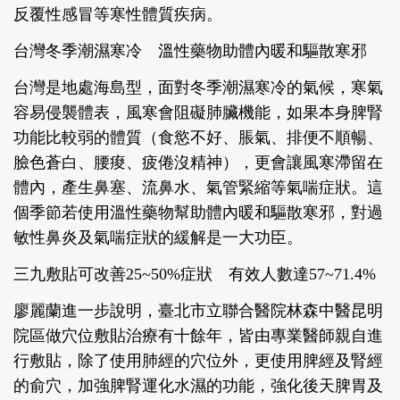
反覆性感冒等寒性體質疾病。
台灣冬季潮濕寒冷 溫性藥物助體內暖和驅散寒邪
台灣是地處海島型，面對冬季潮濕寒冷的氣候，寒氣
容易侵襲體表，風寒會阻礙肺臟機能，如果本身脾腎
功能比較弱的體質（食慾不好、脹氣、排便不順暢、
臉色蒼白、腰痠、疲倦沒精神），更會讓風寒滯留在
體內，產生鼻塞、流鼻水、氣管緊縮等氣喘症狀。這
個季節若使用溫性藥物幫助體內暖和驅散寒邪，對過
敏性鼻炎及氣喘症狀的緩解是一大功臣。
三九敷貼可改善25~50%症狀 有效人數達57~71.4%
廖麗蘭進一步說明，臺北市立聯合醫院林森中醫昆明
院區做穴位敷貼治療有十餘年，皆由專業醫師親自進
行敷貼，除了使用肺經的穴位外，更使用脾經及腎經
的俞穴，加強脾腎運化水濕的功能，強化後天脾胃及