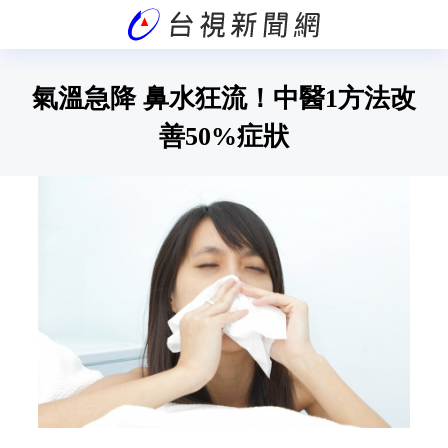
氣溫急降 鼻水狂流！中醫1方法改
善50%症狀