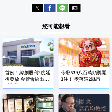
您可能想看
首例！緯創股利2度延
今彩539八百萬頭獎開
後發放 金管會給出
3注！ 獎落這2縣市
「警告」