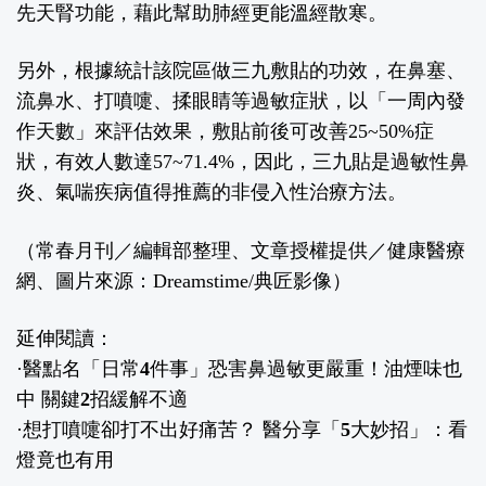
先天腎功能，藉此幫助肺經更能溫經散寒。
另外，根據統計該院區做三九敷貼的功效，在鼻塞、
流鼻水、打噴嚏、揉眼睛等過敏症狀，以「一周內發
作天數」來評估效果，敷貼前後可改善25~50%症
狀，有效人數達57~71.4%，因此，三九貼是過敏性鼻
炎、氣喘疾病值得推薦的非侵入性治療方法。
（常春月刊／編輯部整理、文章授權提供／健康醫療
網、圖片來源：Dreamstime/典匠影像）
延伸閱讀：
·
醫點名「日常4件事」恐害鼻過敏更嚴重！油煙味也
中 關鍵2招緩解不適
·
想打噴嚏卻打不出好痛苦？ 醫分享「5大妙招」：看
燈竟也有用