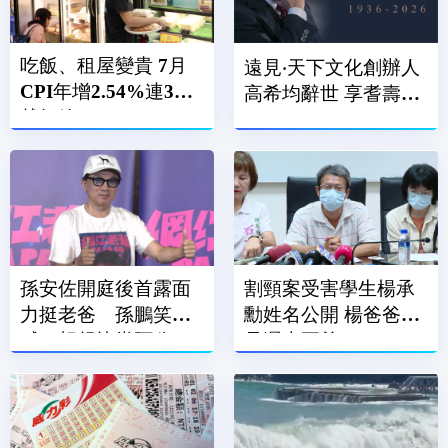
吃飯、租屋變貴 7月
遠見‧天下文化創辦人
CPI年增2.54%連3月
高希均辭世 享耆壽90
越紅線
歲
孫安佐開庭後首露面
割頸案受害學生楊承
力挺老爸 孫鵬笑
勳姓名公開 楊爸爸：
喊：想趕快當阿公
是遲來正義