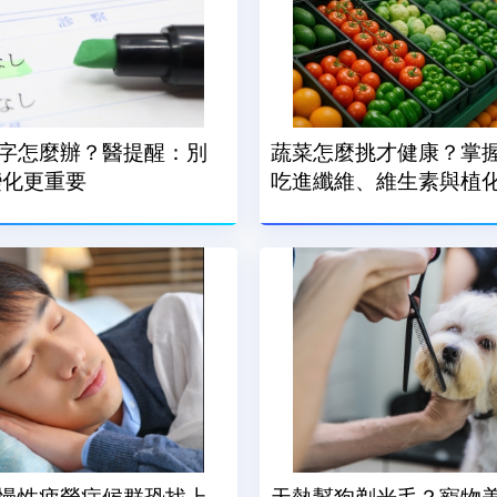
字怎麼辦？醫提醒：別
蔬菜怎麼挑才健康？掌握
變化更重要
吃進纖維、維生素與植