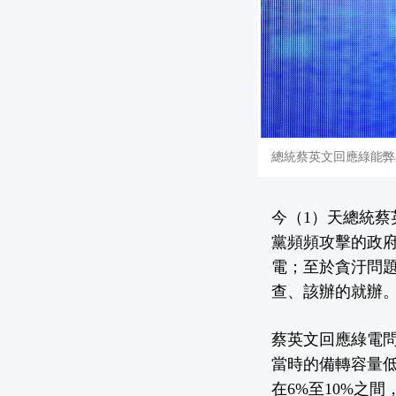
總統蔡英文回應綠能弊
今（1）天總統
黨頻頻攻擊的政府
電；至於貪汙問
查、該辦的就辦
蔡英文回應綠電問
當時的備轉容量低
在6%至10%之