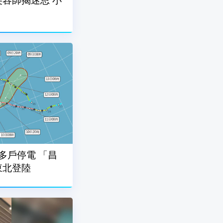
容師揭迷思 小
多戶停電 「昌
東北登陸