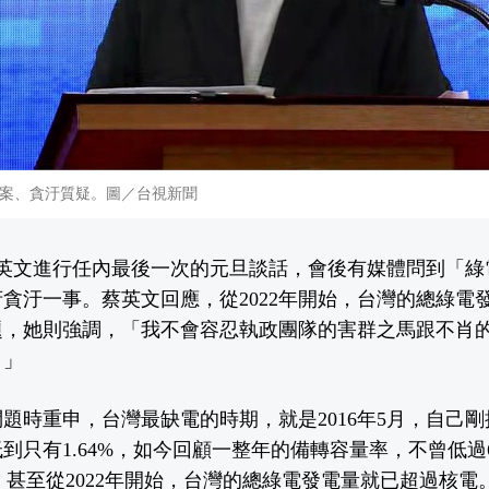
案、貪汙質疑。圖／台視新聞
蔡英文進行任內最後一次的元旦談話，會後有媒體問到「綠
貪汙一事。蔡英文回應，從2022年開始，台灣的總綠電
題，她則強調，「我不會容忍執政團隊的害群之馬跟不肖
。」
題時重申，台灣最缺電的時期，就是2016年5月，自己
到只有1.64%，如今回顧一整年的備轉容量率，不曾低過
間，甚至從2022年開始，台灣的總綠電發電量就已超過核電