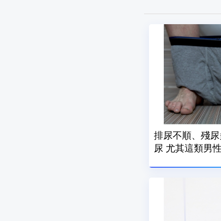
排尿不順、殘尿
尿 尤其這類男