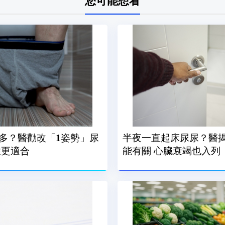
您可能想看
多？醫勸改「1姿勢」尿
半夜一直起床尿尿？醫揭
性更適合
能有關 心臟衰竭也入列