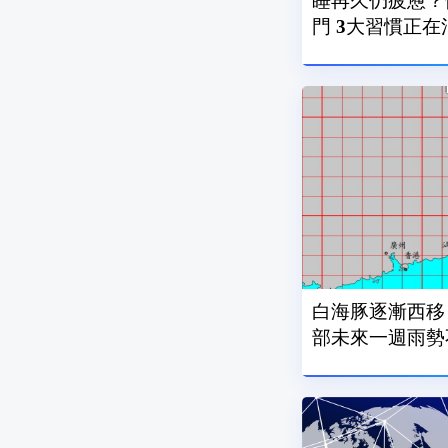
睡再久仍疲憊？
門 3大習慣正
白海豚逐漸西移
部未來一週雨勢