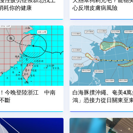
慢性疲勞症候群恐找上
天熱幫狗剃光毛？寵物美
在消耗你的健康
心反增皮膚病風險
！今晚登陸浙江 中南
白海豚撲沖繩、奄美4萬
不斷
鴻」恐接力從日關東至