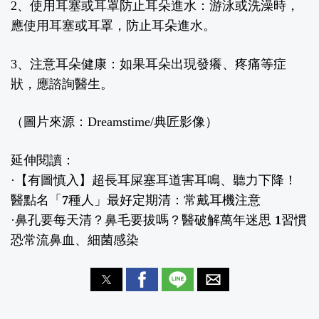
2
、使用耳塞或耳罩防止耳朵進水：
游泳或洗澡時，
應使用耳塞或耳罩，防止耳朵進水。
3
、注意耳朵健康：
如果耳朵出現發癢、疼痛等症
狀，應諮詢醫生。
（圖片來源：Dreamstime/典匠影像）
延伸閱讀：
·
【有圖慎入】超長耳屎塞耳道害耳鳴、聽力下降！
醫點名「7種人」最好定期清：常戴耳機注意
·
鼻孔要每天清？鼻毛要拔嗎？醫破解萬年迷思 1習慣
恐常流鼻血、細菌感染