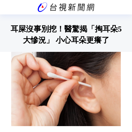
耳屎沒事別挖！醫驚揭「掏耳朵5
大慘況」 小心耳朵更癢了