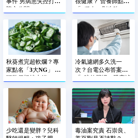
事件 男病患失控打傷
很健康？ 營養師點名
院方公關
「3種人」別生吃
秋葵煮完超軟爛？專
冷氣濾網多久洗一
家點名「3大NG」 蒂
次？台電公布答案
頭整個切掉也錯
「1晾乾習慣」恐害濾
網報銷
少吃還是變胖？兒科
毒油案究責 石崇良、