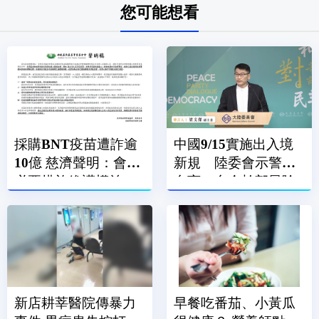
您可能想看
採購BNT疫苗遭詐逾
中國9/15實施出入境
10億 慈濟聲明：會採
新規 陸委會示警：
必要措施維護權益
台商、台企幹部風險
高
新店耕莘醫院傳暴力
早餐吃番茄、小黃瓜