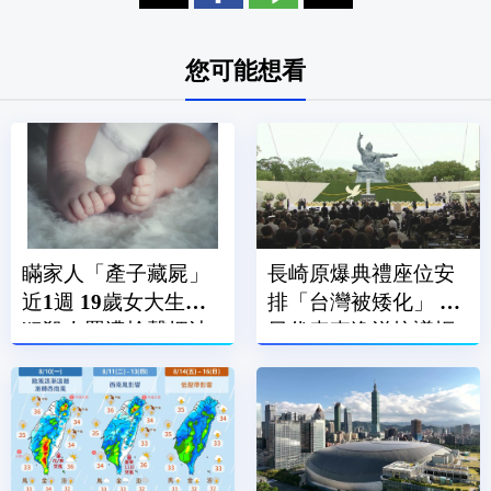
您可能想看
瞞家人「產子藏屍」
長崎原爆典禮座位安
近1週 19歲女大生涉
排「台灣被矮化」 駐
犯殺人罪遭檢聲押法
日代表李逸洋抗議拒
院飭回
絕出席