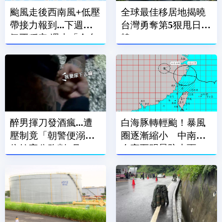
颱風走後西南風+低壓
全球最佳移居地揭曉
帶接力報到...下週天
台灣勇奪第5狠甩日.
氣不穩定 週末「全台
韓
有雨」
醉男揮刀發酒瘋...遭
白海豚轉輕颱！暴風
壓制竟「朝警便溺」
圈逐漸縮小 中南部
依妨害公務判2月
今夜至明晨防大雨