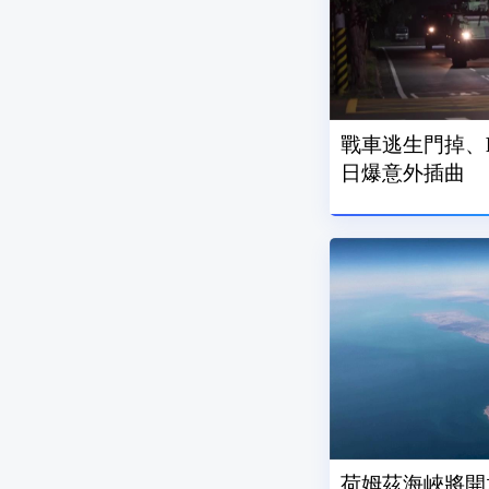
戰車逃生門掉、F
日爆意外插曲
荷姆茲海峽將開