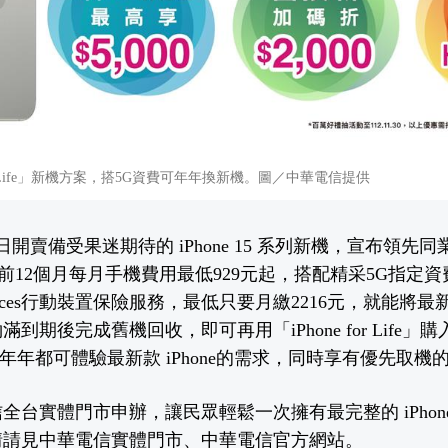
for Life」新機方案，搭5G資費可年年換新機。圖／中華電信提供
開賣備受果迷期待的 iPhone 15 系列新機，宣布領先同業銷售
，前12個月每月手機費用最低929元起，搭配精采5G指定資
Services行動裝置保險服務，最低只要月繳2216元，就能將最新的 
到期後完成舊機回收，即可再用「iPhone for Life」
果粉年年都可體驗最新款 iPhone的需求，同時享有優先取
台實體門市申辦，讓民眾輕鬆一次擁有最完整的 iPhone 
情請見中華電信實體門市、
中華電信官方網站
。