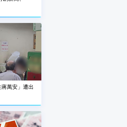
住蔣萬安」遭出