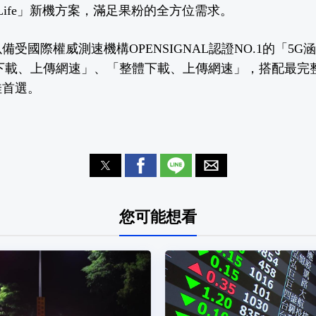
for Life」新機方案，滿足果粉的全方位需求。
受國際權威測速機構OPENSIGNAL認證NO.1的「5
下載、上傳網速」、「整體下載、上傳網速」，搭配最完整的
佳首選。
）
您可能想看