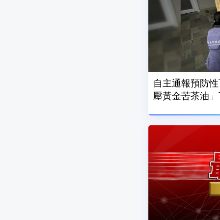
自主通報預防性下架 北市令
壓黃金苦茶油」