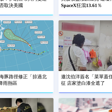
否取決美國
SpaceX狂瀉13.61％
海豚路徑修正「掠過北
邀沈伯洋簽名「菜單蓋
成降雨熱區
征 店家塗白漆全遮了