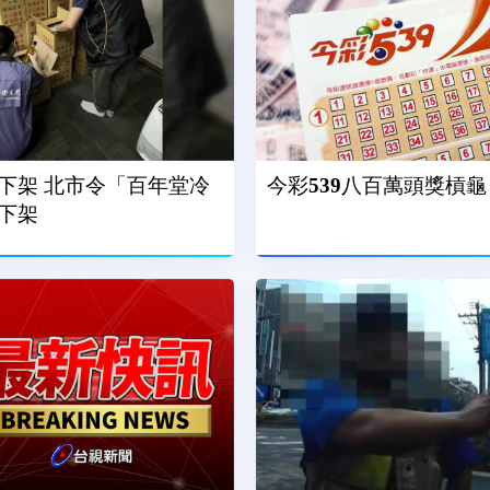
「百年堂冷
今彩539八百萬頭獎槓龜 
下架