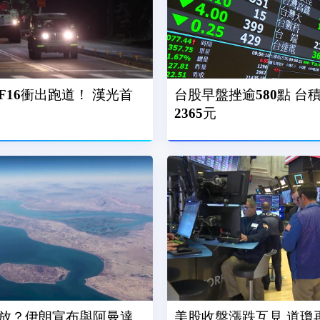
16衝出跑道！ 漢光首
台股早盤挫逾580點 台
2365元
放？伊朗宣布與阿曼達
美股收盤漲跌互見 道瓊