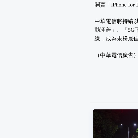
開賣「iPhone 
中華電信將持續以備
動涵蓋」、「5G
線，成為果粉最
（中華電信廣告