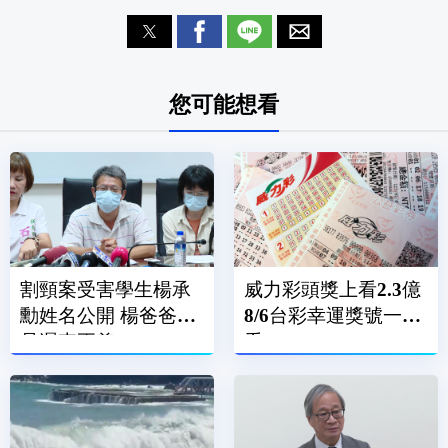
您可能想看
割頸案受害學生楊承
威力彩頭獎上看2.3億
勳姓名公開 楊爸爸：
8/6台彩幸運獎號一次
是遲來正義
看