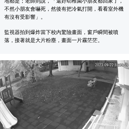
地都是；老師則說，「還好幼稚園小朋友都回家了，
不然小朋友會嚇死，然後有把冷氣打開，看看室外機
有沒有受影響」。
監視器拍到爆炸當下校內驚險畫面，窗戶瞬間被噴
落，接著就是大片粉塵，畫面一片霧茫茫。