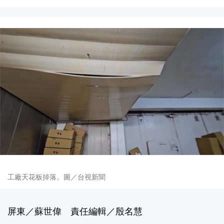
工廠天花板掉落。圖／台視新聞
屏東／蘇世偉 責任編輯／殷名慧