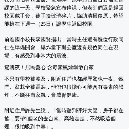
課的這一天，學校緊急宣布停課，但老師們還是趕回
校園戴手套，徒手撿玻璃碎片，協助清掃復原，希望
能搶在下週一（25日）讓學生返回校園。
前進國小校長李國賢指出，當時主任還有幾位行政同
仁在準備開會，爆炸當下辦公室還有幾位同仁在現
場，有感受到非常大的震波。
驚魂夜！居民憂心 含毒素黑煙飄散自家
不只有學校被波及，附近住戶也都經歷驚魂一夜。鐵
門、盆栽全被震裂，他們也很擔心可能含有毒素的黑
煙，不斷往自家飄，會威脅健康。
附近住戶許先生說，「當時聽到砰好大聲，房子都在
搖，要帶2個老的去台南、高雄走走，不然吸這個
煙，很怕吸到中毒」。