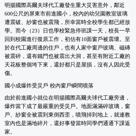
明揚國際高爾夫球代工廠發生重大災害意外，鄰近
600公尺的屏東市前進國小，校內的幼兒園教室玻璃
遭震破、紗窗也被震飛，所幸當時全校學生都已經放
學。而今（23）日也學校緊急停班課一天，校長一早
回到校園進行復原工作，初估有10面窗戶被震壞。至
於在代工廠周邊的住戶，也有人家中窗戶玻璃、磁磚
被震碎，還有鐵門也被震出大洞，甚至有附近工廠的
天花板整個垮下來，還好都只是屋損，沒有人因此受
傷。
國小成爆炸受災戶 校內窗戶瞬間噴落
由於前進國小就位在明揚國際高爾夫球代工廠旁邊，
爆炸當下成了最嚴重的受災戶。地面滿滿碎玻璃，窗
戶、紗窗全被震到東倒西歪，噴飛掉到地上，就連教
室內也是滿地碎片，還好事發當時同學們通通下課返
家。