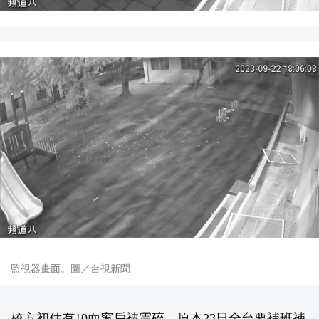
監視器畫面。圖／台視新聞
校方初估有10面窗戶被震碎。原本23日全台要補班補