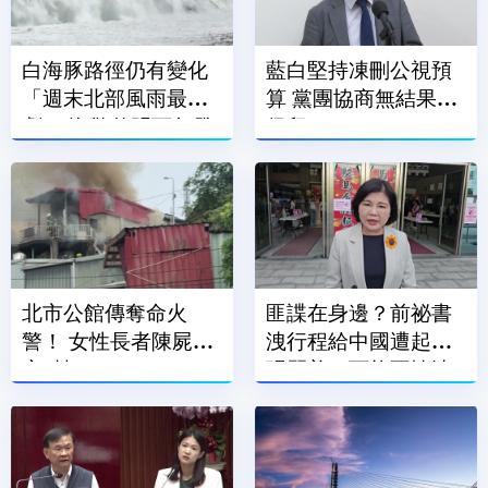
白海豚路徑仍有變化
藍白堅持凍刪公視預
「週末北部風雨最
算 黨團協商無結果全
劇」 海警估明下午發
保留
布
北市公館傳奪命火
匪諜在身邊？前祕書
警！ 女性長者陳屍民
洩行程給中國遭起訴
宅2樓
張麗善：可能不慎洩
露