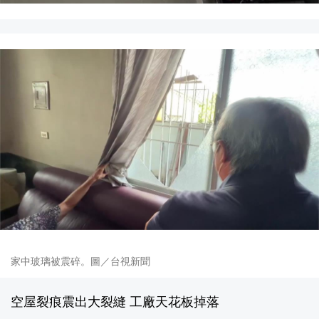
家中玻璃被震碎。圖／台視新聞
空屋裂痕震出大裂縫 工廠天花板掉落