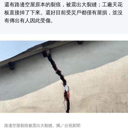
還有路邊空屋原本的裂痕，被震出大裂縫；工廠天花
板直接掉了下來。還好目前受災戶都僅有屋損，並沒
有傳出有人因此受傷。
路邊空屋裂痕被震出大裂縫。圖／台視新聞