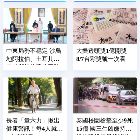
中東局勢不穩定 沙烏
大樂透頭獎1億開獎
地阿拉伯、土耳其、
8/7台彩獎號一次看
巴基斯坦簽署共同防
禦條約
長者「量六力」揪出
泰國校園槍擊至少9死
健康警訊！每4人就有
15傷 國三生凶嫌持手
1人需關懷
槍先殺祖父母後闖校