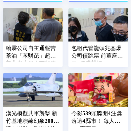
翰霖公司自主通報苦
包租代管龍頭兆基爆
茶油「苯駢芘」超標
公司債跳票 前董座涉
新北衛生局令下架停
吞7億遭聲押
售
漢光模擬共軍襲擊 新
今彩539頭獎開4注獎
竹基地演練幻象2000
落這4縣市！ 每人抱
潛力掛裝、跑道搶修
走6百萬元