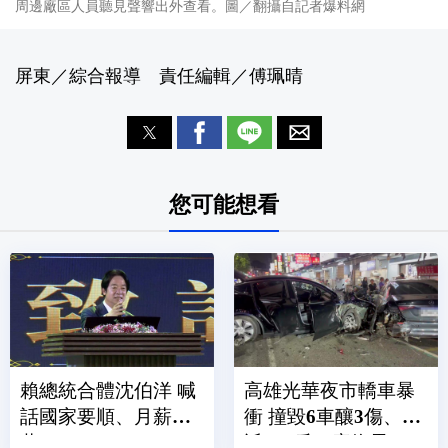
周邊廠區人員聽見聲響出外查看。圖／翻攝自記者爆料網
屏東／綜合報導 責任編輯／傅珮晴
您可能想看
賴總統合體沈伯洋 喊
高雄光華夜市轎車暴
話國家要順、月薪破3
衝 撞毀6車釀3傷、附
萬
近600戶一度停電