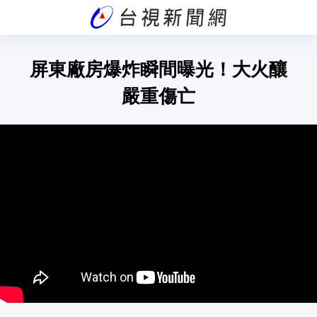
屏東廠房爆炸瞬間曝光！大火釀
嚴重傷亡