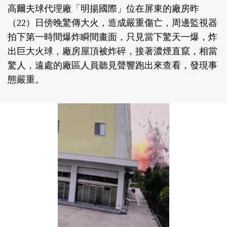
高爾夫球代理廠「明揚國際」位在屏東的廠房昨
（22）日傍晚驚傳大火，造成嚴重傷亡，周邊監視器
拍下第一時間爆炸瞬間畫面，只見當下驚天一爆，炸
出巨大火球，廠房屋頂被炸碎，接著濃煙直竄，相當
驚人，遠處的廠區人員聽見聲響跑出來查看，發現事
態嚴重。