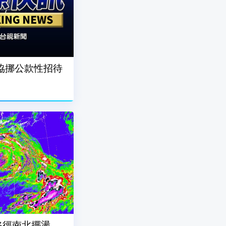
協挪公款性招待
路徑南北擺盪