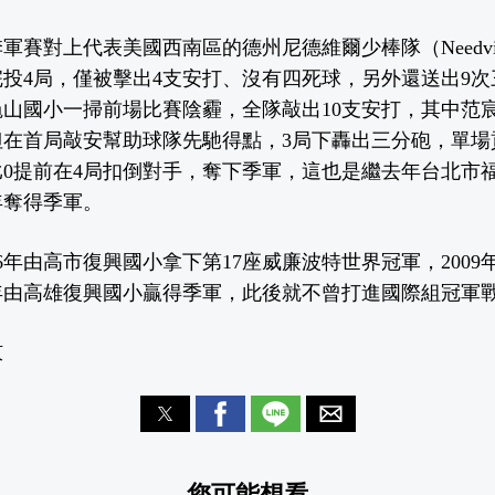
賽對上代表美國西南區的德州尼德維爾少棒隊（Needvill
完投4局，僅被擊出4支安打、沒有四死球，另外還送出9
山國小一掃前場比賽陰霾，全隊敲出10支安打，其中范
在首局敲安幫助球隊先馳得點，3局下轟出三分砲，單場
比0提前在4局扣倒對手，奪下季軍，這也是繼去年台北市
年奪得季軍。
96年由高市復興國小拿下第17座威廉波特世界冠軍，200
0年由高雄復興國小贏得季軍，此後就不曾打進國際組冠軍
玟
您可能想看