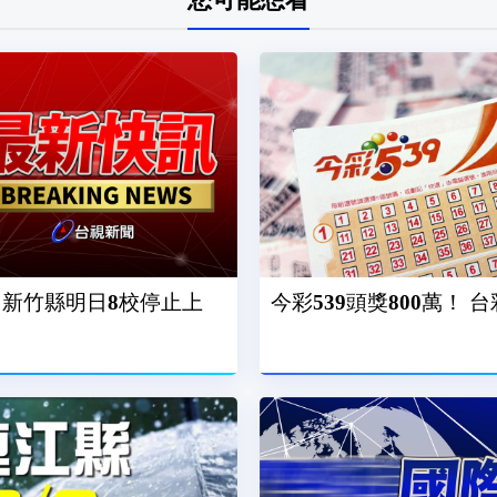
 新竹縣明日8校停止上
今彩539頭獎800萬！ 