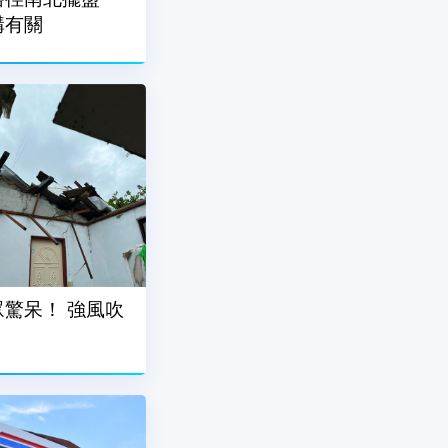
構有關
驚呆！ 強風吹
」