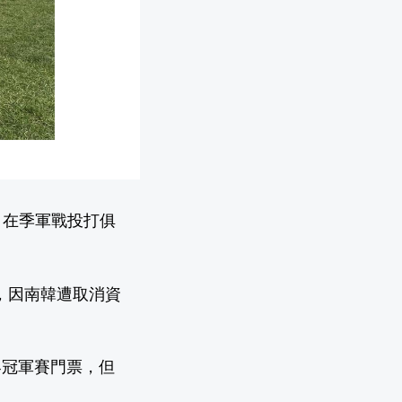
，在季軍戰投打俱
行，因南韓遭取消資
界冠軍賽門票，但