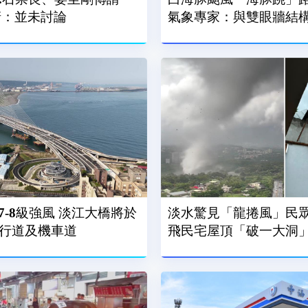
澄清：並未討論
氣象專家：與雙眼牆結
-8級強風 淡江大橋將於
淡水驚見「龍捲風」民眾
人行道及機車道
飛民宅屋頂「破一大洞