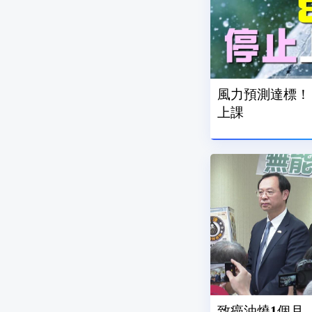
風力預測達標！ 
上課
致癌油燒1個月.