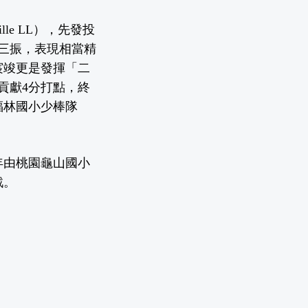
e LL），先發投
次三振，表現相當精
宸竣更是發揮「二
貢獻4分打點，終
福林國小少棒隊
9年由桃園龜山國小
戰。