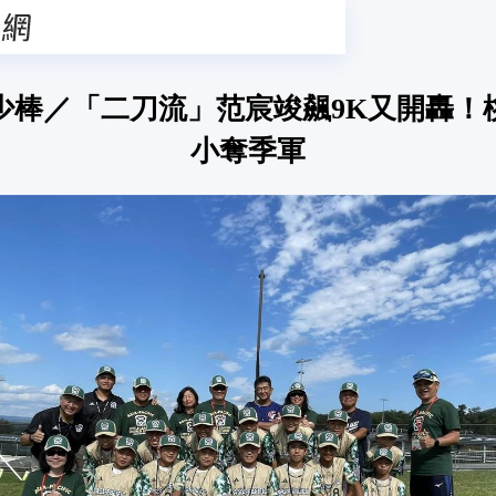
少棒／「二刀流」范宸竣飆9K又開轟！
小奪季軍