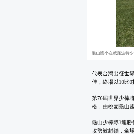
龜山國小在威廉波特少棒
代表台灣出征世界
佳，終場以10比
第76屆世界少棒聯
格，由桃園龜山
龜山少棒隊3連勝
攻勢被封鎖，全場