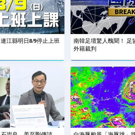
連江縣明日8/9停止上班
南韓足壇驚人醜聞！ 足
外籍裁判
..石崇良、姜至剛傳請
白海豚颱風「海豚跳」