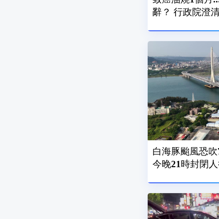
辭？ 行政院
白海豚颱風恐吹7
今晚21時封閉