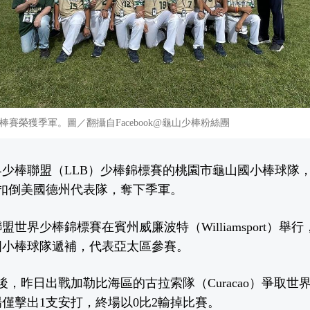
賽榮獲季軍。圖／翻攝自Facebook@龜山少棒粉絲團
少棒聯盟（LLB）少棒錦標賽的桃園市龜山國小棒球隊
0扣倒美國德州代表隊，奪下季軍。
盟世界少棒錦標賽在賓州威廉波特（Williamsport）舉
國小棒球隊遞補，代表亞太區參賽。
後，昨日出戰加勒比海區的古拉索隊（Curacao）爭取世
僅擊出1支安打，終場以0比2輸掉比賽。