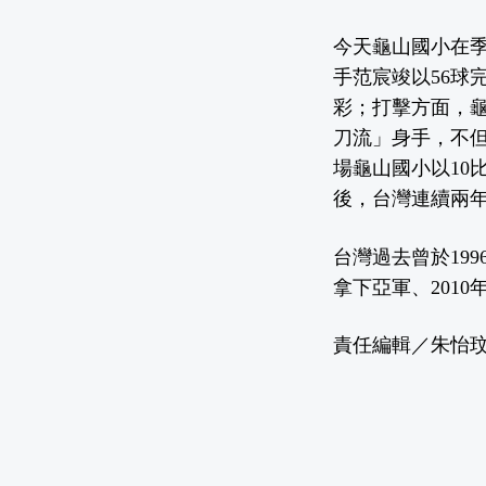
今天龜山國小在季軍
手范宸竣以56球
彩；打擊方面，龜
刀流」身手，不但
場龜山國小以10
後，台灣連續兩
台灣過去曾於19
拿下亞軍、201
責任編輯／朱怡