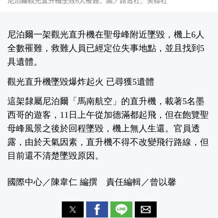
尼泊爾觀光直升機墜毀6人罹難。圖／路透社、美聯社
尼泊爾一架觀光直升機在聖母峰附近墜毀，機上6人
全數罹難，救難人員已經定位失事地點，並且找到5
具遺體。
觀光直升機墜毀爆炸起火 已尋獲5遺體
這架隸屬尼泊爾「馬南航空」的直升機，載著5名墨
西哥的遊客，11日上午從加德滿都起飛，但在飽覽聖
母峰風景之後於回程墜毀，機上無人生還。官員透
露，由於天氣因素，直升機不得不改變飛行路線，但
目前還不清楚墜毀原因。
國際中心／陳韋仁 編撰 責任編輯／曾以馨