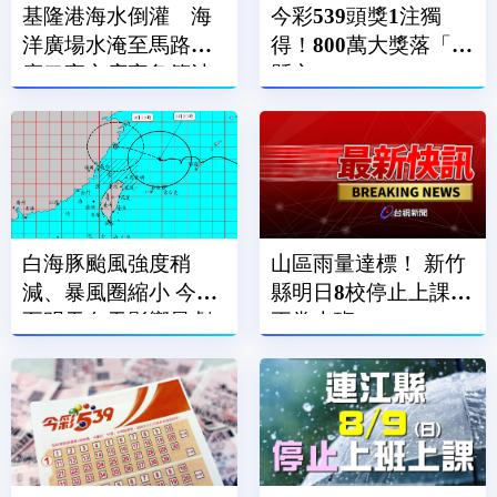
基隆港海水倒灌 海
今彩539頭獎1注獨
洋廣場水淹至馬路、
得！800萬大獎落「這
廟口夜市店家急築沙
縣市」
包牆擋水
白海豚颱風強度稍
山區雨量達標！ 新竹
減、暴風圈縮小 今晚
縣明日8校停止上課、
至明天白天影響最劇
正常上班
烈