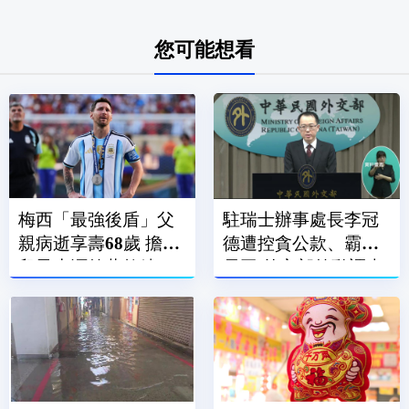
您可能想看
梅西「最強後盾」父
駐瑞士辦事處長李冠
親病逝享壽68歲 擔任
德遭控貪公款、霸凌
兒子生涯啟蒙教練、
員工 外交部啟動調查
經紀人