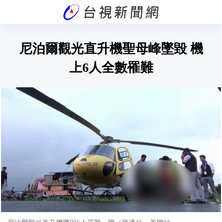
尼泊爾觀光直升機聖母峰墜毀 機
上6人全數罹難