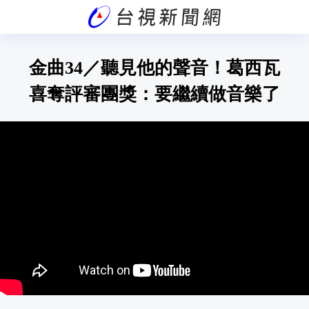
金曲34／聽見他的聲音！葛西瓦
喜奪評審團獎：要繼續做音樂了