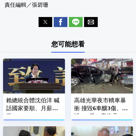
責任編輯／張碧珊
您可能想看
賴總統合體沈伯洋 喊
高雄光華夜市轎車暴
話國家要順、月薪破3
衝 撞毀6車釀3傷、附
萬
近600戶一度停電