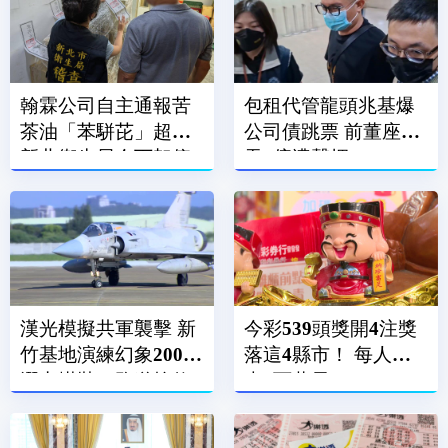
翰霖公司自主通報苦
包租代管龍頭兆基爆
茶油「苯駢芘」超標
公司債跳票 前董座涉
新北衛生局令下架停
吞7億遭聲押
售
漢光模擬共軍襲擊 新
今彩539頭獎開4注獎
竹基地演練幻象2000
落這4縣市！ 每人抱
潛力掛裝、跑道搶修
走6百萬元