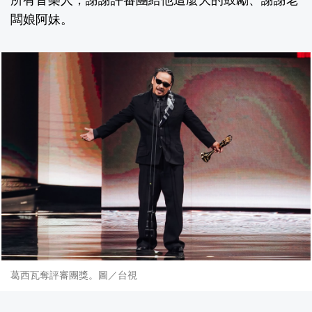
所有音樂人，謝謝評審團給他這麼大的鼓勵、謝謝老
闆娘阿妹。
葛西瓦奪評審團獎。圖／台視