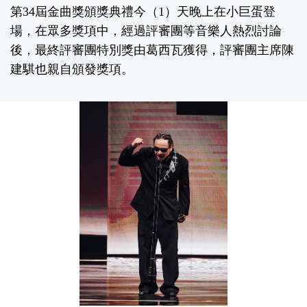
第34屆金曲獎頒獎典禮今（1）天晚上在小巨蛋登
場，在眾多獎項中，經過評審團等音樂人熱烈討論
後，最終評審團特別獎由葛西瓦獲得，評審團主席陳
建騏也親自頒發獎項。