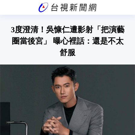
3度澄清！吳慷仁遭影射「把演藝
圈當後宮」 曝心裡話：還是不太
舒服