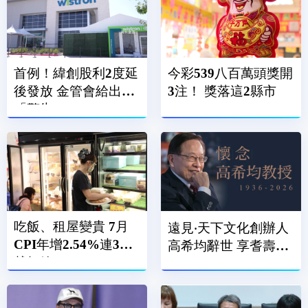
首例！緯創股利2度延
今彩539八百萬頭獎開
後發放 金管會給出
3注！ 獎落這2縣市
「警告」
吃飯、租屋變貴 7月
遠見‧天下文化創辦人
CPI年增2.54%連3月
高希均辭世 享耆壽90
越紅線
歲