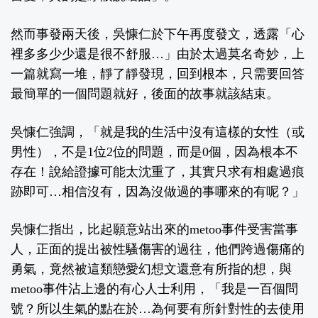
然而事發兩天後，吳慷仁於下午再度發文，透露「心
裡多多少少還是很不舒服…」由於太過莫名奇妙，上
一篇就寫一堆，靜了靜發現，回到根本，只需要回答
最簡單的一個問題就好，後面的故事就該結束。
吳慷仁強調，「就是我的生活中沒有這樣的女性（或
男性），不是1位2位的問題，而是0個，因為根本不
存在！說給證據可能太沈重了，其實只求有相處過痕
跡即可…相信沒有，因為沒做過的事哪來的有呢？」
吳慷仁指出，比起願意站出來的metoo事件受害當事
人，正面的提出被性騷傷害的過往，他們跨過傷痛的
勇氣，竟然被這類戀愛幻想文還意有所指的想，與
metoo事件沾上邊的有心人士利用，「我是一百個問
號？所以生氣的點在於…為何要有所針對性的去使用