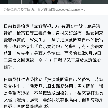
吳慷仁再度發文回應。圖／翻攝自Facebook@kangrenwu
日前臉書粉專「靠背影視2.0」有網友控訴，總是演
律師、檢察官等正義角色，身材又好還有一點藝術家
憂鬱氣質的「Ｗ先生」，除了把演藝圈當自己的後宮
外，也經常做出「暗示要約砲」的舉動，有不少網友
猜測「Ｗ先生」是藝人吳慷仁。而吳慷仁繼6月29日
二度發文回應後，今（1）日稍早又再度發文訴說心
裡話。
日前吳慷仁遭受懷疑「把演藝圈當自己的後宮」時就
發文
指出，「我夢見…原來那麼好用，黑人問號，還
是希望有證據，不然挺造成困擾的」；後來更打出
長
文
極力澄清，強調「雖然我沒有很高尚，但算有潔身
自愛，真的是睜眼說瞎話」。