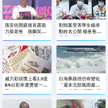
孫安佐開庭後首露面
割頸案受害學生楊承
力挺老爸 孫鵬笑
勳姓名公開 楊爸爸：
喊：想趕快當阿公
是遲來正義
威力彩頭獎上看2.3億
白海豚路徑仍有變化
8/6台彩幸運獎號一次
「週末北部風雨最
看
劇」 海警估明下午發
布