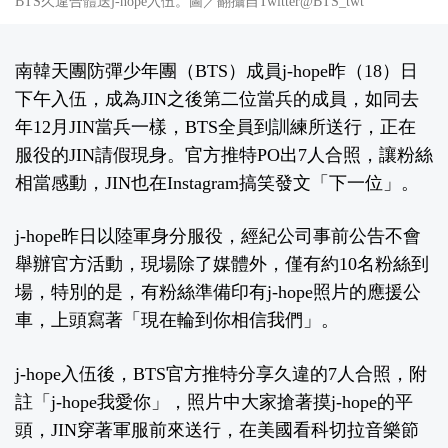
BTS久違合體送j-hope入伍。圖／翻攝自Twitter@BTS_twt
南韓天團防彈少年團（BTS）成員j-hope昨（18）日
下午入伍，成為JIN之後第二位當兵的成員，如同去
年12月JIN當兵一樣，BTS全員到訓練所送行，正在
服役的JIN請假現身。官方推特PO出7人合照，讓粉絲
相當感動，JIN也在Instagram搞笑發文「下一位」。
j-hope昨日以陸軍身分服役，經紀公司事前公告不會
舉辦官方活動，現場除了媒體外，僅有約10名粉絲到
場，特別的是，有粉絲準備印有j-hope照片的應援公
車，上頭寫著「現在輪到你相信我們」。
j-hope入伍後，BTS官方推特分享久違的7人合照，附
註「j-hope我愛你」，照片中大家搶著摸j-hope的平
頭，JIN穿著軍服前來送行，在美國看科切拉音樂節