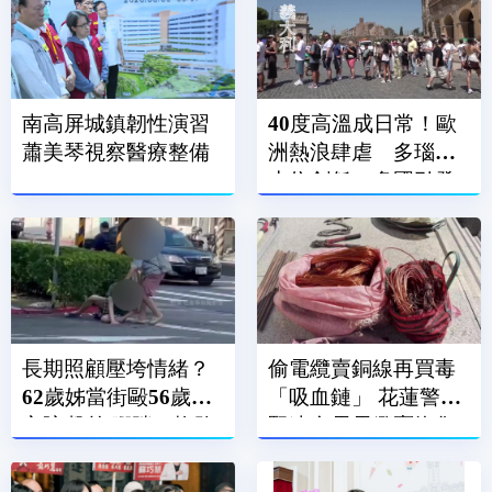
南高屏城鎮韌性演習
40度高溫成日常！歐
蕭美琴視察醫療整備
洲熱浪肆虐 多瑙河
水位創低、多國引發
電能危機
長期照顧壓垮情緒？
偷電纜賣銅線再買毒
62歲姊當街毆56歲身
「吸血鏈」 花蓮警攻
心障礙弟 腳踹、拖路
堅逮台電電纜竊盜集
邊潑水
團