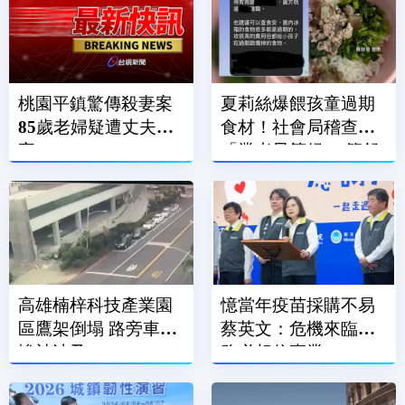
桃園平鎮驚傳殺妻案
夏莉絲爆餵孩童過期
85歲老婦疑遭丈夫殺
食材！社會局稽查
害
「業者早等候」 簡舒
培批包庇
高雄楠梓科技產業園
憶當年疫苗採購不易
區鷹架倒塌 路旁車輛
蔡英文：危機來臨時
慘被波及
務必相信專業