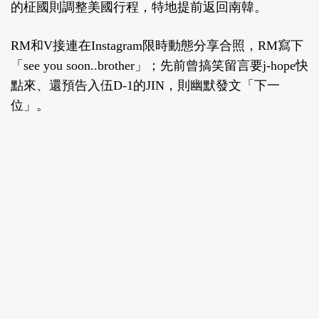
的柾國則調整美國行程，特地提前返回南韓。
RM和V接連在Instagram限時動態分享合照，RM寫下
「see you soon..brother」；先前曾搞笑留言要j-hope快
點來、還預告入伍D-1的JIN，則幽默發文「下一
位」。