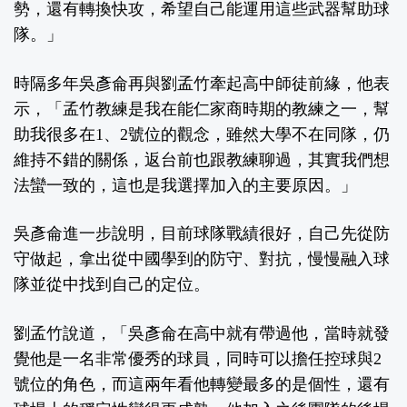
勢，還有轉換快攻，希望自己能運用這些武器幫助球
隊。」
時隔多年吳彥侖再與劉孟竹牽起高中師徒前緣，他表
示，「孟竹教練是我在能仁家商時期的教練之一，幫
助我很多在1、2號位的觀念，雖然大學不在同隊，仍
維持不錯的關係，返台前也跟教練聊過，其實我們想
法蠻一致的，這也是我選擇加入的主要原因。」
吳彥侖進一步說明，目前球隊戰績很好，自己先從防
守做起，拿出從中國學到的防守、對抗，慢慢融入球
隊並從中找到自己的定位。
劉孟竹說道，「吳彥侖在高中就有帶過他，當時就發
覺他是一名非常優秀的球員，同時可以擔任控球與2
號位的角色，而這兩年看他轉變最多的是個性，還有