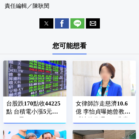
責任編輯／陳耿閔
您可能想看
台股跌170點收44225
女律師詐走慈濟10.6
點 台積電小漲5元收
億 李怡貞曝她曾教
2370元
「法律倫理」：非常
諷刺