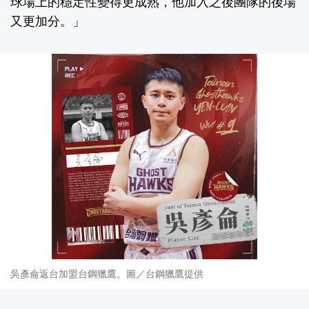
球場上的穩定性變得更成熟，他加入之後團隊的後場
又更加分。」
吳彥侖返台加盟台鋼獵鷹。圖／台鋼獵鷹提供