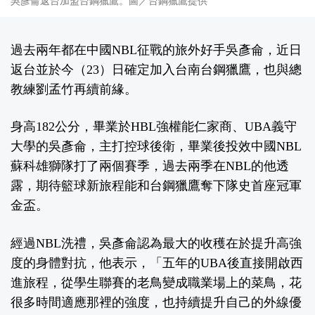
吳彥侖返台加盟台鋼獵鷹。圖／台鋼獵鷹提供
過去兩年都在中國NBL征戰的旅外好手吳彥侖，近日
返台並於今（23）日確定加入台南台鋼獵鷹，也與總
教練劉孟竹再續前緣。
身高182公分，畢業於HBL強權能仁家商、UBA義守
大學的吳彥侖，主打控球後衛，畢業後投效中國NBL
蘇科雄獅隊打了兩個賽季，過去兩季在NBL的他透
露，期待籃球新旅程能和台鋼獵鷹奪下隊史首座冠軍
金盃。
經過NBL洗禮，吳彥侖認為最大的收穫在於提升高強
度的身體對抗，他表示，「五年的UBA後直接開啟西
進旅程，從學生聯賽的老鳥變成職業場上的菜鳥，花
很多時間適應那裡的強度，也持續提升自己的外線優