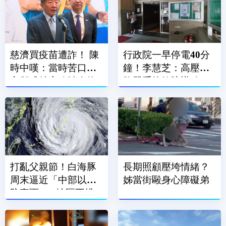
慈濟買疫苗遭詐！ 陳
行政院一早停電40分
時中嘆：當時苦口婆
鐘！李慧芝：高壓斷
心卻成特定政治人物
路器系統故障導致
武器
打亂父親節！白海豚
長期照顧壓垮情緒？
周末逼近「中部以北
姊當街毆身心障礙弟
防豪雨」 1地區不排
除發陸警