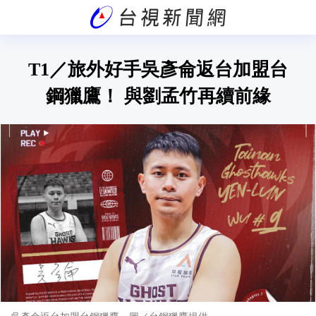
T1／旅外好手吳彥侖返台加盟台
鋼獵鷹！ 與劉孟竹再續前緣