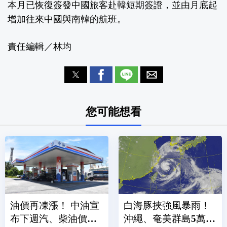
本月已恢復簽發中國旅客赴韓短期簽證，並由月底起
增加往來中國與南韓的航班。
責任編輯／林均
您可能想看
油價再凍漲！ 中油宣
白海豚挾強風暴雨！
布下週汽、柴油價格
沖繩、奄美群島5萬戶