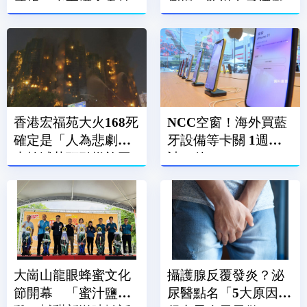
牙齒 也守護全身健
倒塌 路過女子遭壓
康
傷
香港宏福苑大火168死
NCC空窗！海外買藍
確定是「人為悲劇」
牙設備等卡關 1週累
未熄滅菸頭引燃施工
計86件
雜物
大崗山龍眼蜂蜜文化
攝護腺反覆發炎？泌
節開幕 「蜜汁鹽酥
尿醫點名「5大原因」