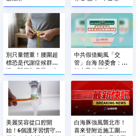
不調整
停電 至少7人受傷
別只量體重！腰圍超
中共假借颱風「交
標恐是代謝症候群警
管」台海 陸委會：顧
訊 醫籲每月量一次
好自己的災情
腰
美麗笑容從口腔開
白海豚強風襲北市！
始！6個護牙習慣守住
喜來登附近施工圍籬