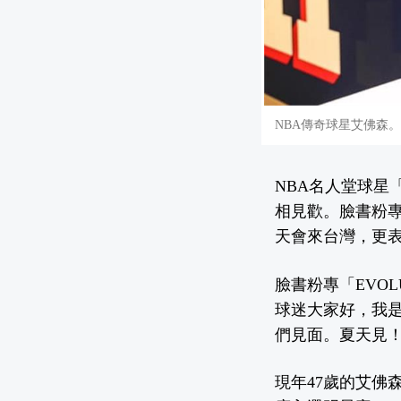
NBA傳奇球星艾佛森。圖／翻攝
NBA名人堂球星「
相見歡。臉書粉專「
天會來台灣，更
臉書粉專「EVOLU
球迷大家好，我是
們見面。夏天見
現年47歲的艾佛