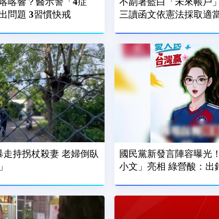
喀喀響？醫示警「4症
不副署藍白「未來帳戶」
狀」恐顳顎關節出問題 3習慣快戒
三讀函文依憲法採取適
暴走持拐杖殺妻 老婦倒臥
國民黨新發言陣容曝光！
」
小文」亮相 綠營酸：出