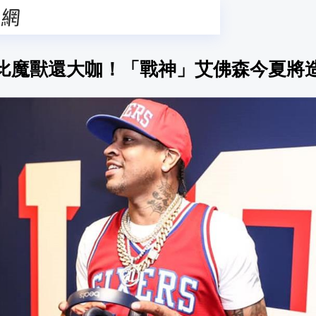
比魔獸還大咖！「戰神」艾佛森今夏將