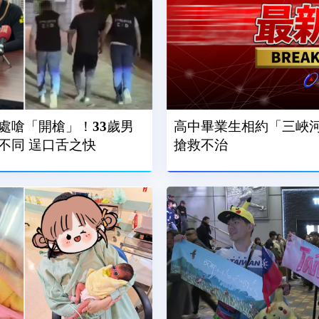
處嗆「開槍」！33歲男
高中畢業生相約「三峽河
不同 逞口舌之快
搶救不治