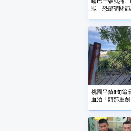
嘴巴一張就痛、
桃園平鎮8旬翁
血泊「頭部重創