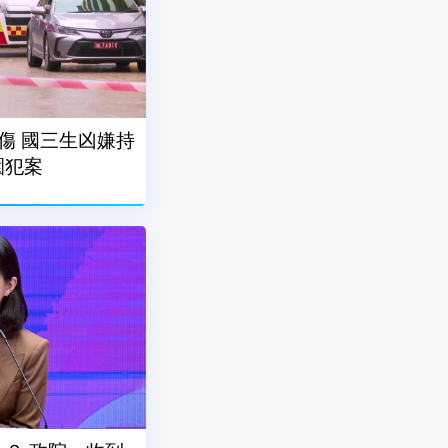
傷 國三生凶嫌持
園犯案