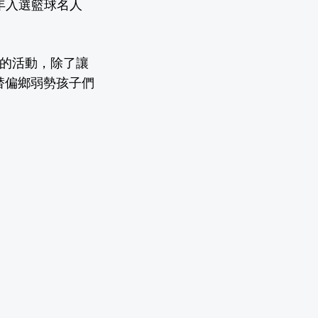
6年入選籃球名人
舉辦的活動，除了讓
替偏鄉弱勢孩子們