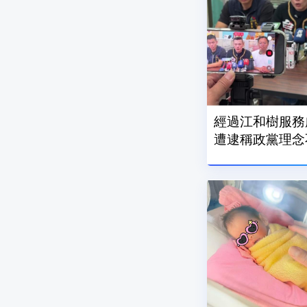
經過江和樹服務
遭逮稱政黨理念