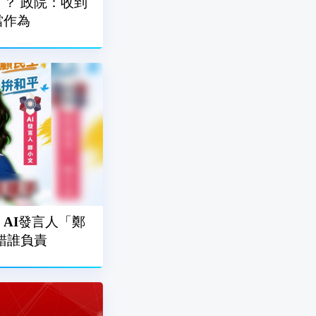
？ 政院：收到
當作為
AI發言人「鄭
錯誰負責