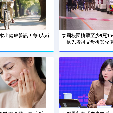
揪出健康警訊！每4人就
泰國校園槍擊至少9死15
手槍先殺祖父母後闖校