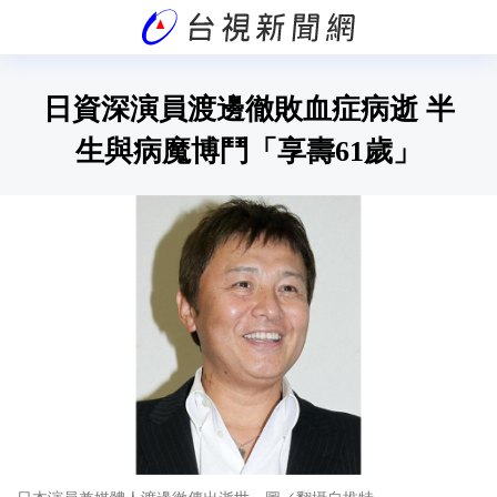
日資深演員渡邊徹敗血症病逝 半
生與病魔博鬥「享壽61歲」