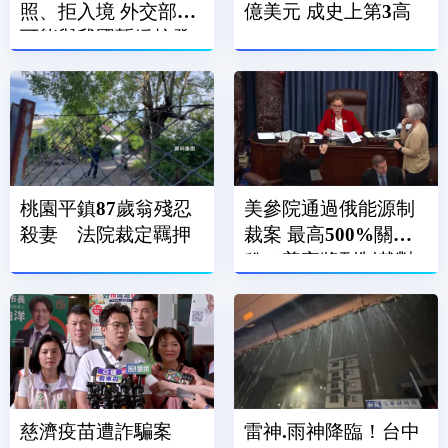
照、拒入境 外交部：
億美元 成史上第3高
可能與我國暫緩核發
簽證有關
桃園平鎮87歲翁殘忍
美參院通過俄能源制
殺妻 法院裁定羈押
裁案 最高500%關
稅！普亭將列制裁對
象
慈濟疫苗遭詐騙案
雷神.雨神降臨！台中