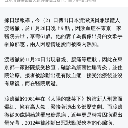
日本演員兼媒體人渡邊徹傳出逝世。圖／翻攝自推特
據日媒報導，今（2）日傳出日本資深演員兼媒體人
渡邊徹，於11月28日晚上9 點，因敗血症在東京一家
醫院去世，享壽61歲。他的妻子為偶像出身的女歌手
榊原郁惠，兩人因感情恩愛而被圈內熟知。
渡邊徹於11月20日出現發燒、腹痛等症狀，因此在東
京都一家醫院接受檢查，確診為細菌性腸胃炎，並住
院治療。接者被診斷出患有敗血症，接受治療後並沒
有康復，而在醫院病逝。
渡邊徹於1981年在《太陽的微笑下》扮演新人刑警而
爆紅、擁有高人氣，緊接著演出多部歷史劇。而渡邊
徹從30歲開始就罹患糖尿病，近年更是時常因病退出
螢光幕，2012年被診斷出冠狀動脈狹窄的心臟病、