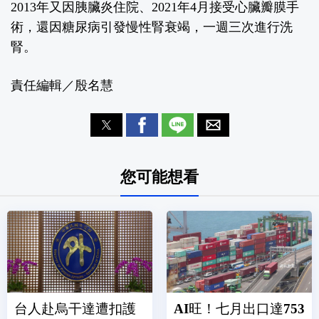
2013年又因胰臟炎住院、2021年4月接受心臟瓣膜手
術，還因糖尿病引發慢性腎衰竭，一週三次進行洗
腎。
責任編輯／殷名慧
您可能想看
台人赴烏干達遭扣護
AI旺！七月出口達753