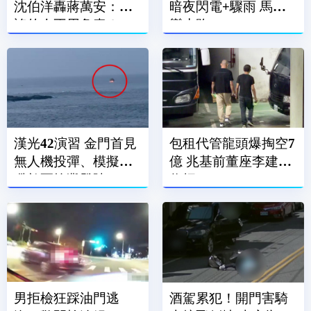
沈伯洋轟蔣萬安：造
暗夜閃電+驟雨 馬路
謠的人不用負責？
變水路
漢光42演習 金門首見
包租代管龍頭爆掏空7
無人機投彈、模擬阻
億 兆基前董座李建成
殲敵軍搶灘登陸
收押
男拒檢狂踩油門逃
酒駕累犯！開門害騎