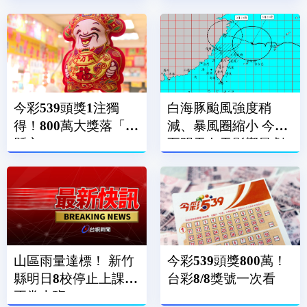
包牆擋水
今彩539頭獎1注獨
白海豚颱風強度稍
得！800萬大獎落「這
減、暴風圈縮小 今晚
縣市」
至明天白天影響最劇
烈
山區雨量達標！ 新竹
今彩539頭獎800萬！
縣明日8校停止上課、
台彩8/8獎號一次看
正常上班