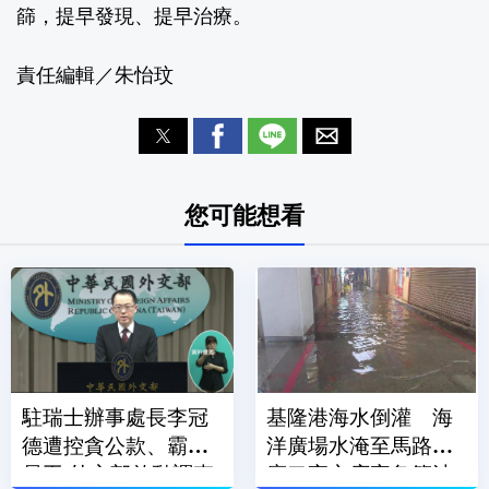
篩，提早發現、提早治療。
責任編輯／朱怡玟
您可能想看
駐瑞士辦事處長李冠
基隆港海水倒灌 海
德遭控貪公款、霸凌
洋廣場水淹至馬路、
員工 外交部啟動調查
廟口夜市店家急築沙