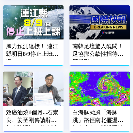
風力預測達標！ 連江
南韓足壇驚人醜聞！
縣明日8/9停止上班上
足協挪公款性招待外
課
籍裁判
致癌油燒1個月...石崇
白海豚颱風「海豚
良、姜至剛傳請辭？
跳」路徑南北擺盪
行政院澄清：並未討
氣象專家：與雙眼牆