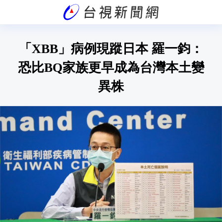
「XBB」病例現蹤日本 羅一鈞：
恐比BQ家族更早成為台灣本土變
異株