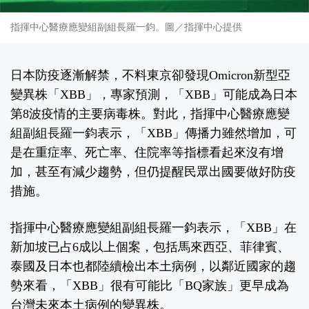
指揮中心醫療應變組副組長羅一鈞。圖／指揮中心提供
日本防疫逐漸解禁，不料東京卻發現Omicron新型亞
變異株「XBB」，專家預測，「XBB」可能成為日本
第8波疫情的主要病毒株。對此，指揮中心醫療應變
組副組長羅一鈞表示，「XBB」傳播力雖然增加，可
是在重症率、死亡率、住院率等指標看起來沒有增
加，甚至有減少趨勢，但仍提醒民眾出國要做好防疫
措施。
指揮中心醫療應變組副組長羅一鈞表示，「XBB」在
新加坡已占6成以上個案，包括馬來西亞、菲律賓、
泰國及日本也都陸續檢出本土病例，以鄰近國家的趨
勢來看，「XBB」很有可能比「BQ家族」更早成為
台灣未來本土病例的變異株。