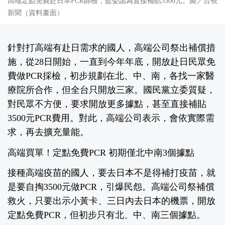
高端定點免費赴日本PCR篩檢，藍委認為直接補貼3500元。圖／台視
新聞（資料畫面）
針對打高端有赴日需求的國人，高端公司祭出補償措
施，從28日開始，一直到今年年底，開放赴日民眾免
費做PCR採檢，初步規劃在北、中、南，各找一家醫
療院所合作，但全台只開放三家。國民黨立委質疑，
對民眾不方便，要求開放更多據點，甚至直接補貼
3500元PCR費用。對此，高端公司表示，會依實際需
求，再去擴充量能。
高端買單！定點免費PCR 初期僅北中南3個據點
接種高端疫苗的國人，要去日本不是得補打疫苗，就
是要自掏3500元做PCR，引爆民怨。高端公司祭補償
救火，只要出示小黃卡、三日內去日本的機票，開放
定點免費PCR，但初步只有北、中、南三個據點。