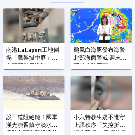
南港LaLaport工地倒
颱風白海豚發布海警
塌「鷹架掛中庭」！1
北部海面警戒 週末中
女頭部受傷送醫
部以北防豪雨
設三道阻絕鏈！國軍
小六特教生疑不遵守
漢光演習鎮守淡水河
上課秩序「失控折掃
嚴防共軍突擊滲透首
把攻擊師」 眼傷臉骨