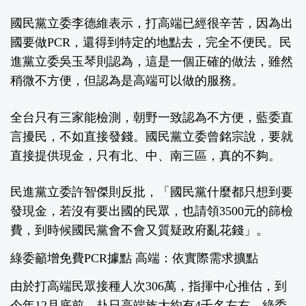
國民黨立委李德維表示，打高端已經很辛苦，因為出
國要做PCR，還得到特定的地點去，完全不便民。民
進黨立委吳玉琴則認為，這是一個正確的做法，雖然
稍微不方便，但認為是高端可以做的服務。
全台只有三家能檢測，朝野一致認為不方便，藍委直
言擾民，不如直接發錢。國民黨立委曾銘宗說，要就
直接提供現金，只有北、中、南三區，真的不夠。
民進黨立委許智傑則反批，「國民黨什麼都只想到要
發現金，若沒有要出國的民眾，也請領3500元的篩檢
費，到時候國民黨會不會又質疑政府亂花錢」。
綠委籲增免費PCR據點 高端：依實際需求擴點
由於打高端民眾接種人次306萬，指揮中心推估，到
今年12月底前，赴日高端族大約有4千名左右，綠委