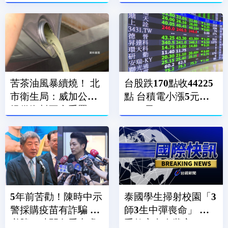
都中樞
折恐失明
苦茶油風暴續燒！ 北
台股跌170點收44225
市衛生局：威加公司
點 台積電小漲5元收
提供資料不實重罰300
2370元
萬
5年前苦勸！陳時中示
泰國學生掃射校園「3
警採購疫苗有詐騙 王
師3生中彈喪命」 槍
必勝：時間久看出睿
手教室內自戕亡