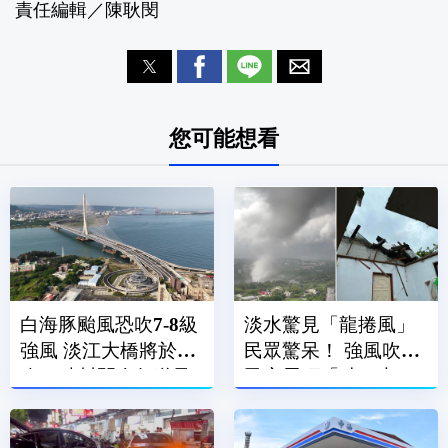
責任編輯／陳耿閔
您可能想看
白海豚颱風恐吹7-8級
淡水驚見「龍捲風」
強風 淡江大橋將於今
民眾驚呆！ 強風吹飛
晚21時封閉人行道及
民宅屋頂「破一大
機車道
洞」