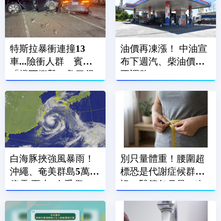
特斯拉暴衝連撞13
油價再凍漲！ 中油宣
車...險衝人群 賓士
布下週汽、柴油價格
「擋下衝擊」救了很
不調整
多人
白海豚挾強風暴雨！
別只量體重！腰圍超
沖繩、奄美群島5萬戶
標恐是代謝症候群警
停電 至少7人受傷
訊 醫籲每月量一次
腰