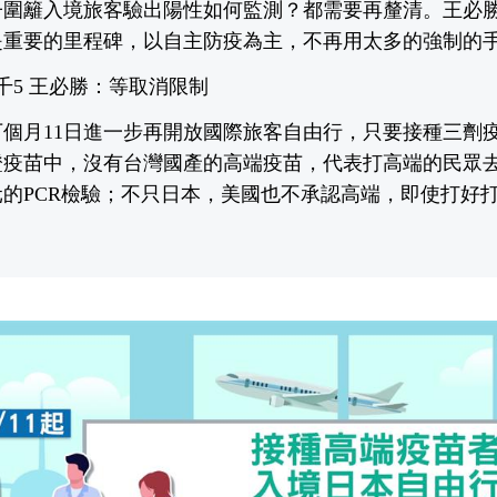
子圍籬入境旅客驗出陽性如何監測？都需要再釐清。王必
是重要的里程碑，以自主防疫為主，不再用太多的強制的
千5 王必勝：等取消限制
個月11日進一步再開放國際旅客自由行，只要接種三劑
證疫苗中，沒有台灣國產的高端疫苗，代表打高端的民眾
0元的PCR檢驗；不只日本，美國也不承認高端，即使打好