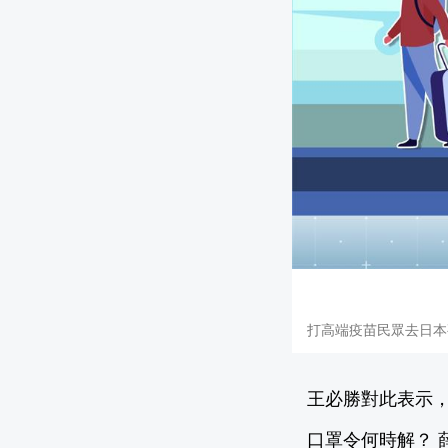
打高端疫苗民眾去日本觀
王必勝對此表示
口罩令何時解？ 