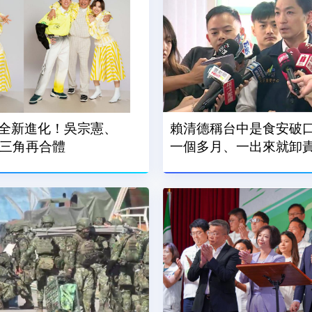
全新進化！吳宗憲、
賴清德稱台中是食安破口
鐵三角再合體
一個多月、一出來就卸