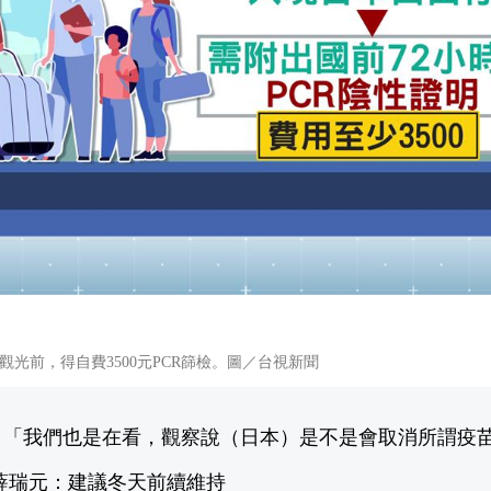
光前，得自費3500元PCR篩檢。圖／台視新聞
，「我們也是在看，觀察說（日本）是不是會取消所謂疫
薛瑞元：建議冬天前續維持