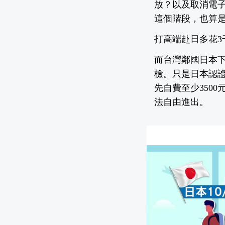
放？以及取消電
這個階段，也算
打高端赴日多花3
而台灣鄰國日本下
檢。只是日本認
先自費至少350
法自由進出。