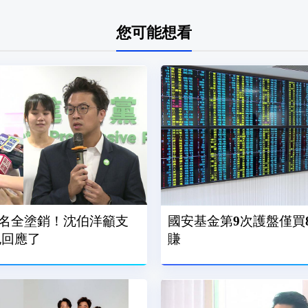
您可能想看
名全塗銷！沈伯洋籲支
國安基金第9次護盤僅買
也回應了
賺