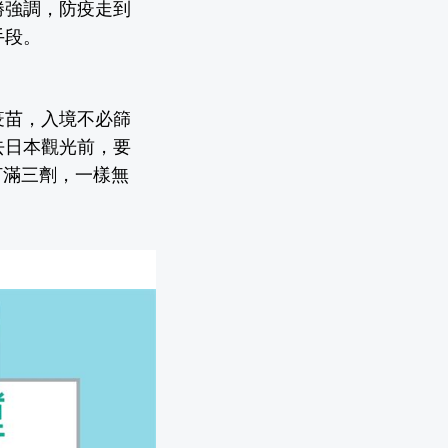
勝強調，防疫走到
手段。
疫苗，入境不必篩
去日本觀光前，要
打滿三劑，一樣無