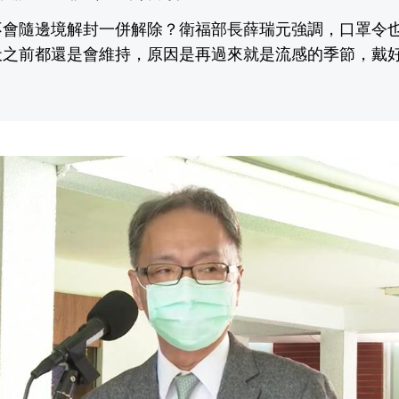
不會隨邊境解封一併解除？衛福部長薛瑞元強調，口罩令
天之前都還是會維持，原因是再過來就是流感的季節，戴