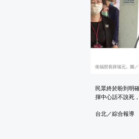
衛福部長薛瑞元。圖／
民眾終於盼到明
揮中心話不說死
台北／綜合報導