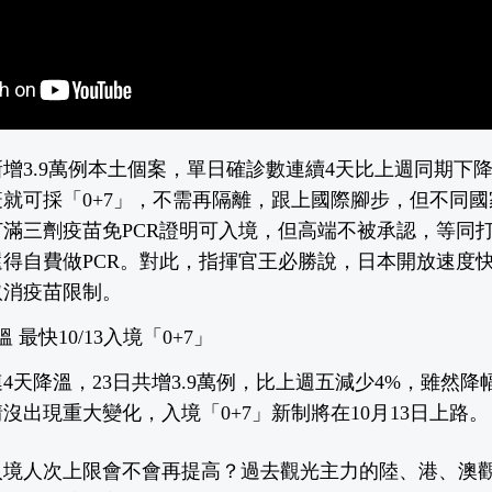
新增3.9萬例本土個案，單日確診數連續4天比上週同期下降
就可採「0+7」，不需再隔離，跟上國際腳步，但不同
滿三劑疫苗免PCR證明可入境，但高端不被承認，等同
得自費做PCR。對此，指揮官王必勝說，日本開放速度
取消疫苗限制。
最快10/13入境「0+7」
4天降溫，23日共增3.9萬例，比上週五減少4%，雖然
沒出現重大變化，入境「0+7」新制將在10月13日上路。
入境人次上限會不會再提高？過去觀光主力的陸、港、澳