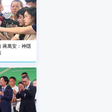
 蔣萬安：神隱
責