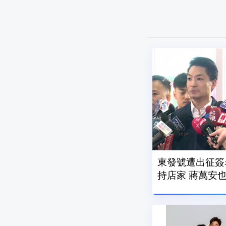
東發號遭出征簽
持店家 蔣萬安