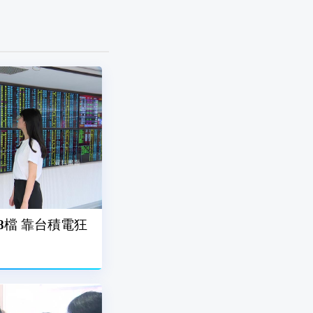
8檔 靠台積電狂