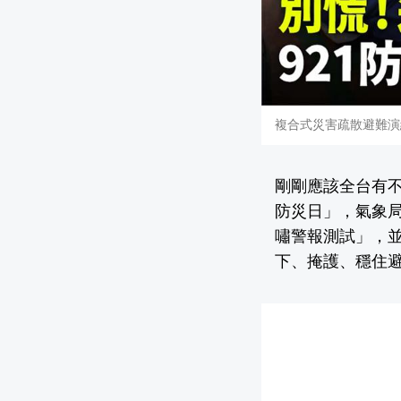
複合式災害疏散避難演
剛剛應該全台有不
防災日」，氣象局
嘯警報測試」，
下、掩護、穩住