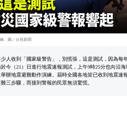
練。圖／台視新聞
少人收到「國家級警告」，別慌張，這是測試，因為每年
於今（21）日進行地震速報測試，上午9時25分也向沿
並舉辦地震避難動作演練。屆時全國各地皆已收到地震速
避難三步驟，而接到警報的民眾無須驚慌。