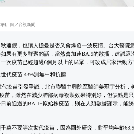
00例。圖／台視新聞
中秋連假，也讓人擔憂是否又會爆發一波疫情。台大醫院
如果有更多群聚的話，當然會加速BA.5的散播，建議還沒
上一次疫苗已經超過6個月以上的民眾，可改成居家活動方
世代疫苗 43%測無中和抗體
次世代疫苗引發爭議，北市聯醫中興院區醫師姜冠宇分析，
雙價疫苗，雖然在減少肺部病毒複製效果特別好，但缺點是
日前通過的BA.1+原始株疫苗，則在人類數據顯示，能
千萬不要等次世代疫苗，因為國外研究，對平均年齡63.