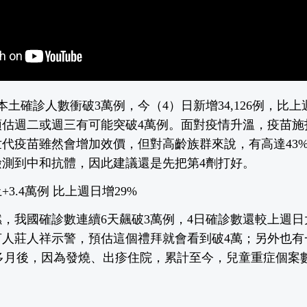
本土確診人數衝破3萬例，今（4）日新增34,126例，比上
預估週二或週三有可能突破4萬例。面對疫情升溫，疫苗施
代疫苗雖然會增加效價，但對高齡族群來說，有高達43
檢測到中和抗體，因此建議還是先把第4劑打好。
+3.4萬例 比上週日增29%
，我國確診數連續6天飆破3萬例，4日確診數還較上週日
人莊人祥示警，預估這個禮拜就會看到破4萬；另外也有一名
多月後，因為發燒、出疹住院，累計至今，兒童重症個案數