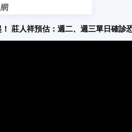
起！ 莊人祥預估：週二、週三單日確診恐