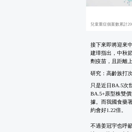
兒童重症個案數累計2
接下來即將迎來
建璋指出，中秋節
劑疫苗，且距離
研究：高齡族打次
只是近日BA.5
BA.5+原型株
據。而我國食藥署
約會好1.22倍。
不過姜冠宇也呼籲