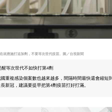
在就應施打追加劑，不要等次世代疫苗。圖／台視新聞
家提醒等次世代不如快打第4劑
國重複感染個案數也越來越多，間隔時間最快還會縮短到
生長新冠，建議要提早把第4劑疫苗打好打滿。