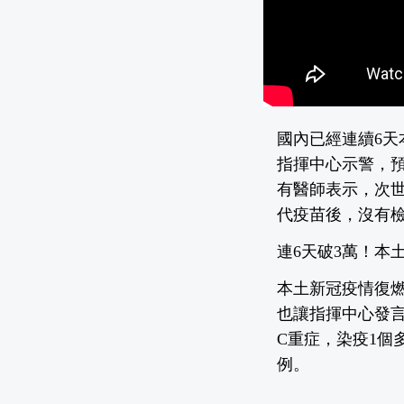
國內已經連續6天
指揮中心示警，
有醫師表示，次世
代疫苗後，沒有
連6天破3萬！本土
本土新冠疫情復燃
也讓指揮中心發言
C重症，染疫1個
例。