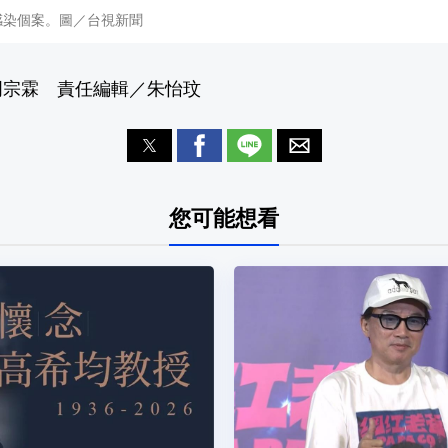
複感染個案。圖／台視新聞
周宗霖 責任編輯／朱怡玟
您可能想看