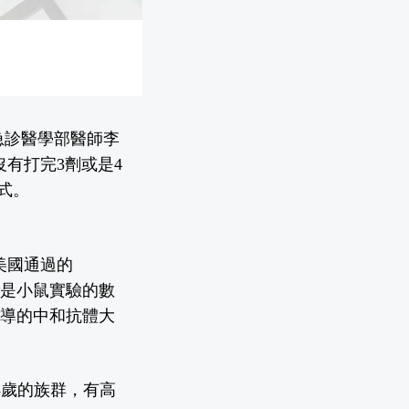
急診醫學部醫師李
有打完3劑或是4
式。
美國通過的
只是小鼠實驗的數
誘導的中和抗體大
5歲的族群，有高