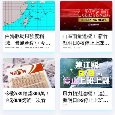
白海豚颱風強度稍
山區雨量達標！ 新竹
減、暴風圈縮小 今晚
縣明日8校停止上課、
至明天白天影響最劇
正常上班
烈
今彩539頭獎800萬！
風力預測達標！ 連江
台彩8/8獎號一次看
縣明日8/9停止上班上
課