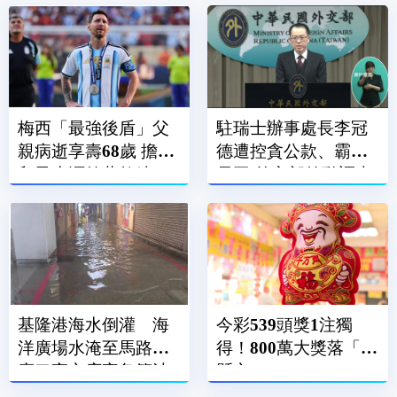
梅西「最強後盾」父
駐瑞士辦事處長李冠
親病逝享壽68歲 擔任
德遭控貪公款、霸凌
兒子生涯啟蒙教練、
員工 外交部啟動調查
經紀人
基隆港海水倒灌 海
今彩539頭獎1注獨
洋廣場水淹至馬路、
得！800萬大獎落「這
廟口夜市店家急築沙
縣市」
包牆擋水