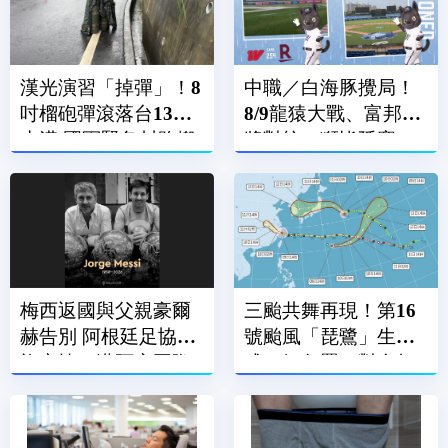
漢光演習「掉彈」！8
中職／白海豚攪局！
吋榴砲彈滾落台13線
8/9龍猿大戰、富邦悍
水溝 國軍緊急封路搬
將對統一獅皆延賽
運
梅西返國與父親豪爾
三颱共舞再現！第16
赫告別 阿根廷足協降
號颱風「琵鷺」生
旗哀悼、邁阿密國際
成 氣象署：對台無
賽前默哀
直接影響