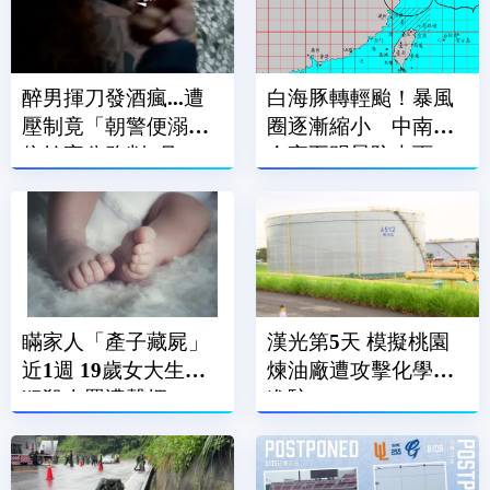
醉男揮刀發酒瘋...遭
白海豚轉輕颱！暴風
壓制竟「朝警便溺」
圈逐漸縮小 中南部
依妨害公務判2月
今夜至明晨防大雨
瞞家人「產子藏屍」
漢光第5天 模擬桃園
近1週 19歲女大生涉
煉油廠遭攻擊化學兵
犯殺人罪遭聲押
進駐