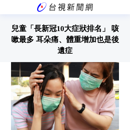
兒童「長新冠10大症狀排名」 咳
嗽最多 耳朵痛、體重增加也是後
遺症