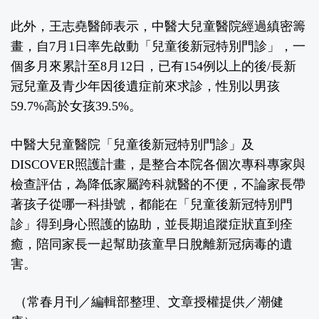
此外，王志堯醫師表示，中醫大兒童醫院經過縝密籌
畫，自7月1日率先啟動「兒童後新冠特別門診」，一
個多月來累計至8月12日，已有154例以上的後/長新
冠兒童及青少年因後遺症前來求診，性別以男孩
59.7%高於女孩39.5%。
中醫大兒童醫院「兒童後新冠特別門診」及
DISCOVER照護計畫，是整合本院各個次專科專家與
檢查評估，為降低家屬跨科就醫的不便，不論家長帶
著孩子從哪一科掛號，都能在「兒童後新冠特別門
診」得到身心照護的協助，並長期追蹤症狀直到痊
癒，陪同家長一起幫助孩童早日脫離新冠病毒的遺
害。
（常春月刊／編輯部整理、文章授權提供／
潮健