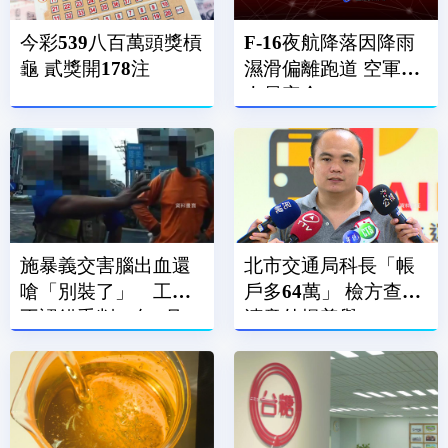
今彩539八百萬頭獎槓
F-16夜航降落因降雨
龜 貳獎開178注
濕滑偏離跑道 空軍：
人員安全
施暴義交害腦出血還
北市交通局科長「帳
嗆「別裝了」 工人
戶多64萬」 檢方查貪
不認錯重判10年4月
瀆意外揭善舉