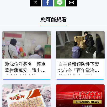
您可能想看
邀沈伯洋簽名「菜單
自主通報預防性下架
蓋住蔣萬安」遭出征
北市令「百年堂冷壓
店家塗白漆全遮了
黃金苦茶油」下架