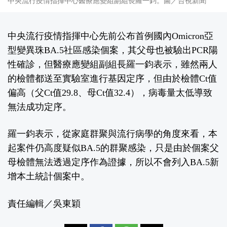
中央流行疫情指揮中心醫療應變組副組長羅一鈞。圖／台視新聞
中央流行疫情指揮中心先前公布首例國內Omicron亞
型變異珠BA.5社區感染個案，其父母也被驗出PCR陽
性確診，但醫療應變組副組長羅一鈞表示，雖然兩人
的檢體都送至實驗室進行基因定序，但由於檢體Ct值
偏高（父Ct值29.8、母Ct值32.4），病毒量太低導致
無法成功定序。
羅一鈞表示，從家庭群聚與流行病學的角度來看，本
起案件仍高度疑似BA.5的群聚感染，只是由於個案父
母檢體無法透過定序作為證據，所以不會列入BA.5新
增本土統計個案中。
責任編輯／吳東穎