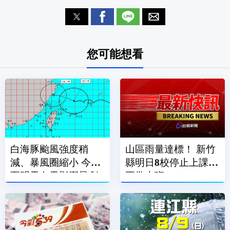
您可能想看
白海豚颱風強度稍
山區雨量達標！ 新竹
減、暴風圈縮小 今晚
縣明日8校停止上課、
至明天白天影響最劇
正常上班
烈