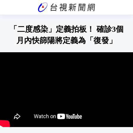
「二度感染」定義拍板！ 確診3個
月內快篩陽將定義為「復發」