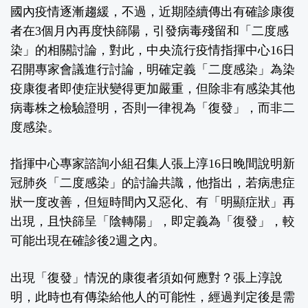
國內疫情逐漸趨緩，不過，近期陸續傳出有確診康復
者在3個月內再度快篩陽，引發病毒殘留和「二度感
染」的相關討論，對此，中央流行疫情指揮中心16日
召開專家會議進行討論，明確定義「二度感染」為染
疫康復者即使症狀變得更加嚴重，但除非有感染其他
病毒株之檢驗證明，否則一律視為「復發」，而非二
度感染。
指揮中心專家諮詢小組召集人張上淳16日晚間說明新
冠肺炎「二度感染」的討論共識，他指出，若病患症
狀一度改善，但短時間內又惡化、有「明顯症狀」再
出現，且快篩呈「陰轉陽」，即定義為「復發」，較
可能出現在確診後2週之內。
出現「復發」情況的康復者須如何應對？張上淳說
明，此時也有傳染給他人的可能性，經過判定後是需