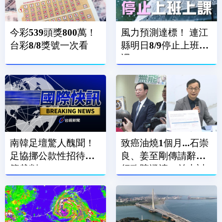
今彩539頭獎800萬！
風力預測達標！ 連江
台彩8/8獎號一次看
縣明日8/9停止上班上
課
南韓足壇驚人醜聞！
致癌油燒1個月...石崇
足協挪公款性招待外
良、姜至剛傳請辭？
籍裁判
行政院澄清：並未討
論