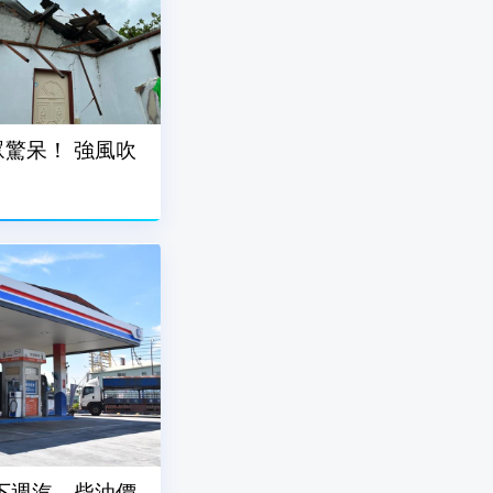
驚呆！ 強風吹
」
下週汽、柴油價