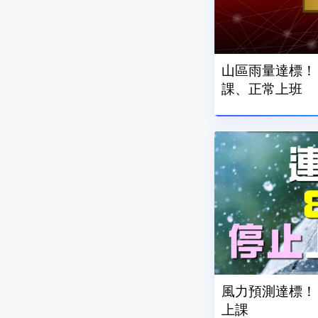
山區雨量達標！
課、正常上班
風力預測達標！ 
上課