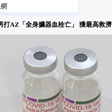
男打AZ「全身臟器血栓亡」 獲最高救濟