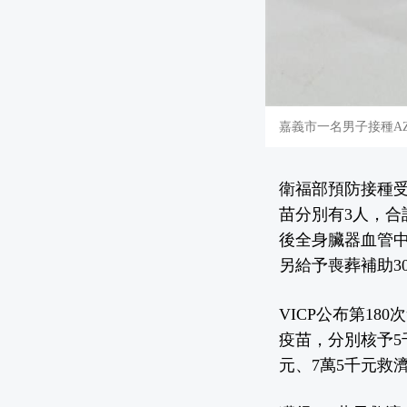
嘉義市一名男子接種A
衛福部預防接種受
苗分別有3人，合
後全身臟器血管中
另給予喪葬補助3
VICP公布第18
疫苗，分別核予5
元、7萬5千元救