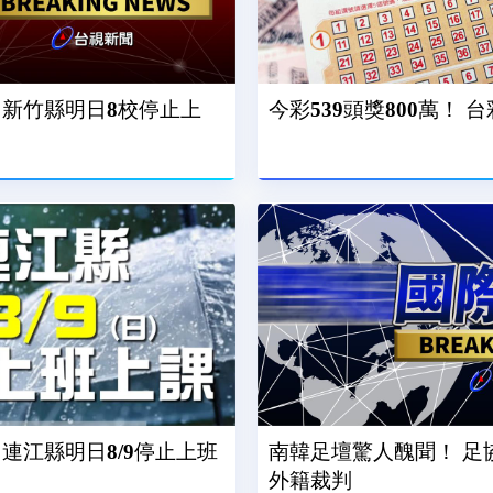
 新竹縣明日8校停止上
今彩539頭獎800萬！ 
連江縣明日8/9停止上班
南韓足壇驚人醜聞！ 足
外籍裁判