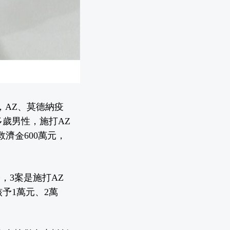
，AZ、莫德納疫
多歲男性，施打AZ
濟金600萬元，
金，3案是施打AZ
予1萬元、2萬