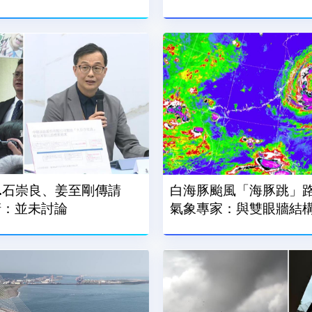
..石崇良、姜至剛傳請
白海豚颱風「海豚跳」
澄清：並未討論
氣象專家：與雙眼牆結