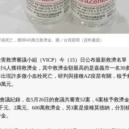
Z後死亡，獲得600萬元救濟金。圖／台視新聞（資料畫面）
害救濟審議小組（VICP）今（15）日公布最新救濟名單
計6人獲得救濟金，其中救濟金額最高的是嘉義市一名30
出現許多微小血栓死亡，研判與接種AZ疫苗有關，核予救
0萬元。
0次會議紀錄，在5月26日的會議共審查52案，6案核予救濟
千元、2萬元、600萬救濟金，另3案是接種莫德納，分別核
濟金。