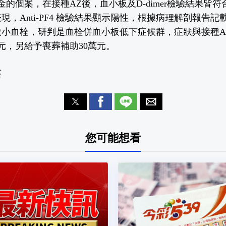
濟金的個案，在接種AZ後，血小板及D-dimer檢驗結果皆
現，Anti-PF4 檢驗結果顯示陽性，根據病理解剖報告
微小血栓，研判是血栓併血小板低下症候群，症狀與接種A
萬元，另給予喪葬補助30萬元。
芸
您可能想看