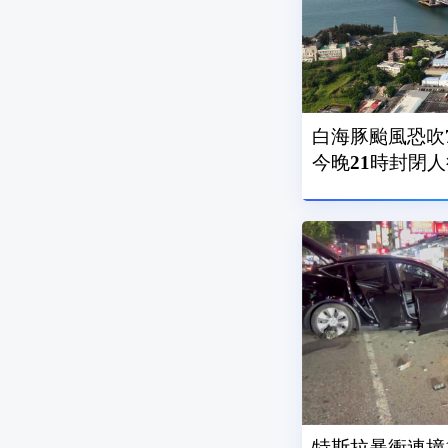
白海豚颱風恐吹7
今晚21時封閉
特斯拉暴衝連撞1