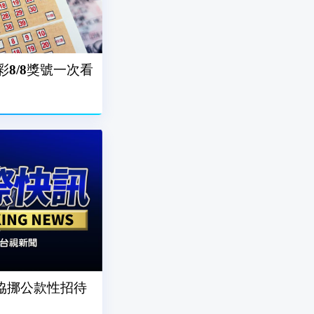
台彩8/8獎號一次看
協挪公款性招待