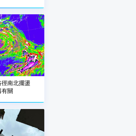
路徑南北擺盪
構有關