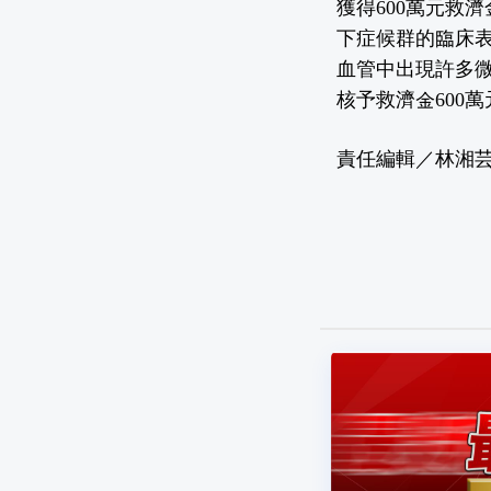
獲得600萬元救
下症候群的臨床表
血管中出現許多
核予救濟金600
責任編輯／林湘