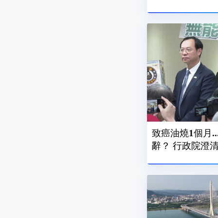
致癌油燒1個月.
辭？ 行政院