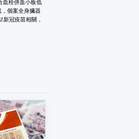
符合血栓併血小板低
記載，個案全身臟器
Z新冠疫苗相關，