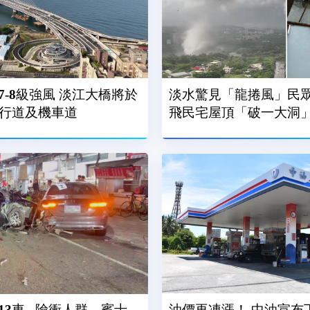
-8級強風 淡江大橋將於
淡水驚見「龍捲風」民眾
人行道及機車道
飛民宅屋頂「破一大洞
3車...險衝人群 賓士
油價再凍漲！ 中油宣布