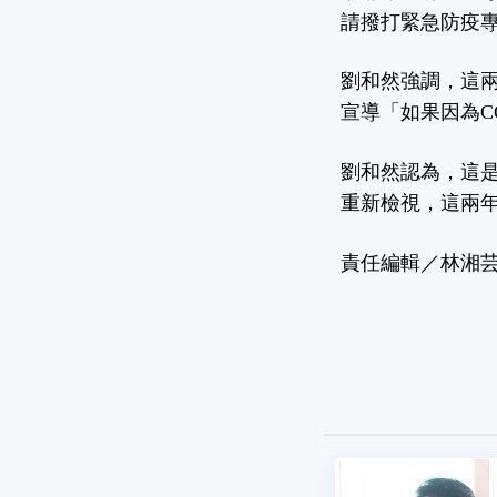
請撥打緊急防疫專
劉和然強調，這
宣導「如果因為CO
劉和然認為，這
重新檢視，這兩年
責任編輯／林湘