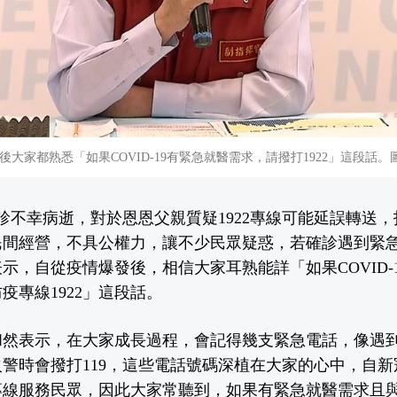
大家都熟悉「如果COVID-19有緊急就醫需求，請撥打1922」這段話
診不幸病逝，對於恩恩父親質疑1922專線可能延誤轉送
外民間經營，不具公權力，讓不少民眾疑惑，若確診遇到緊急
府表示，自從疫情爆發後，相信大家耳熟能詳「如果COVID-
疫專線1922」這段話。
然表示，在大家成長過程，會記得幾支緊急電話，像遇到
警時會撥打119，這些電話號碼深植在大家的心中，自
專線服務民眾，因此大家常聽到，如果有緊急就醫需求且