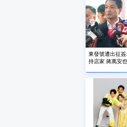
東發號遭出征簽
持店家 蔣萬安