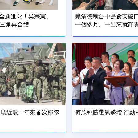
全新進化！吳宗憲、
賴清德稱台中是食安破口
鐵三角再合體
一個多月、一出來就卸
蘭嶼近數十年來首次部隊
何欣純勝選氣勢增 行動