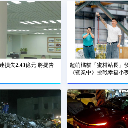
損失2.43億元 將提告
超萌橘貓「蜜柑站長」
《營業中》挑戰幸福小