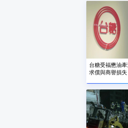
台糖受福懋油牽連
求償與商譽損失