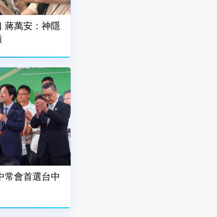
 蔣萬安：神隱
責
中常會首選台中