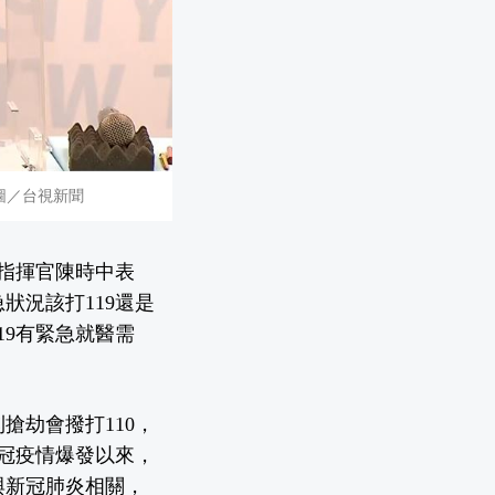
。圖／台視新聞
，指揮官陳時中表
狀況該打119還是
19有緊急就醫需
搶劫會撥打110，
新冠疫情爆發以來，
與新冠肺炎相關，