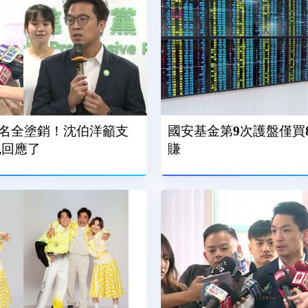
名全塗銷！沈伯洋籲支
國安基金第9次護盤僅買
也回應了
賺