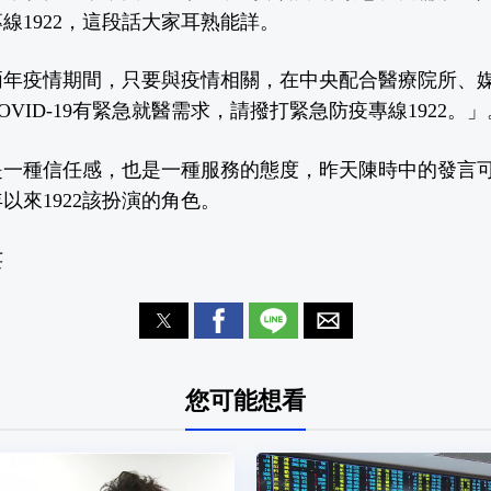
線1922，這段話大家耳熟能詳。
兩年疫情期間，只要與疫情相關，在中央配合醫療院所、
VID-19有緊急就醫需求，請撥打緊急防疫專線1922。」
是一種信任感，也是一種服務的態度，昨天陳時中的發言
以來1922該扮演的角色。
芸
您可能想看