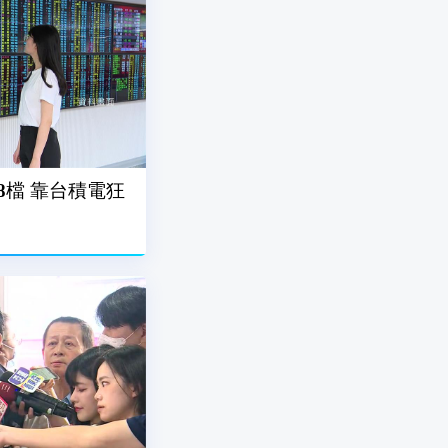
8檔 靠台積電狂