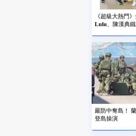
《超級大熱門》
Lulu、陳漢典
嚴防中奪島！ 
登島操演