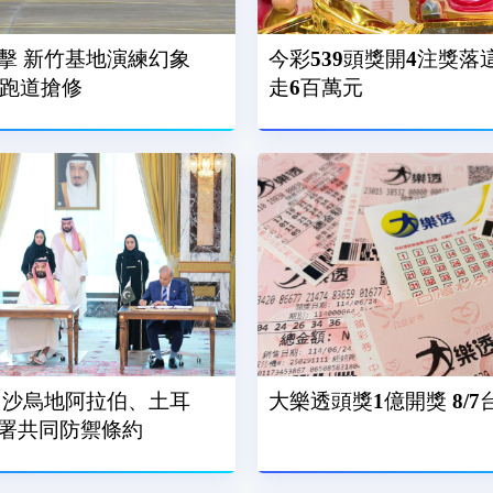
擊 新竹基地演練幻象
今彩539頭獎開4注獎落
、跑道搶修
走6百萬元
 沙烏地阿拉伯、土耳
大樂透頭獎1億開獎 8/
署共同防禦條約