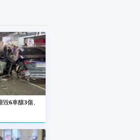
撞毀6車釀3傷、