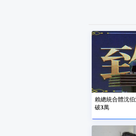
賴總統合體沈伯
破3萬