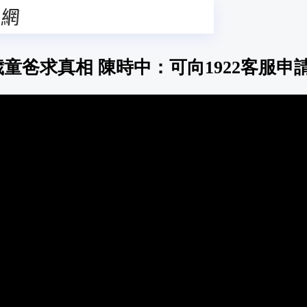
歲童爸求真相 陳時中：可向1922客服申