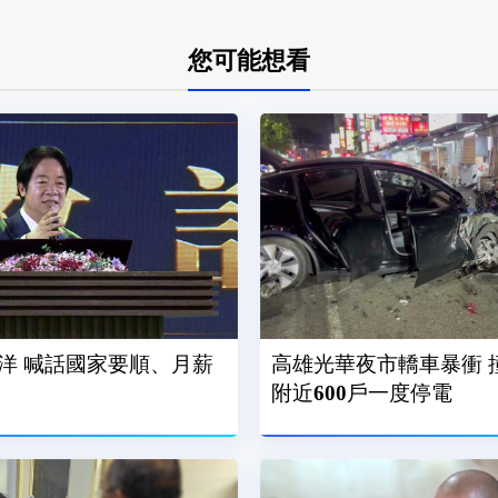
您可能想看
洋 喊話國家要順、月薪
高雄光華夜市轎車暴衝 
附近600戶一度停電