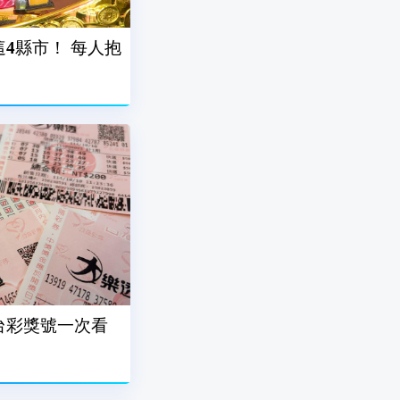
這4縣市！ 每人抱
7台彩獎號一次看