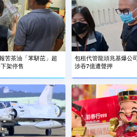
報苦茶油「苯駢芘」超
包租代管龍頭兆基爆公司
令下架停售
涉吞7億遭聲押