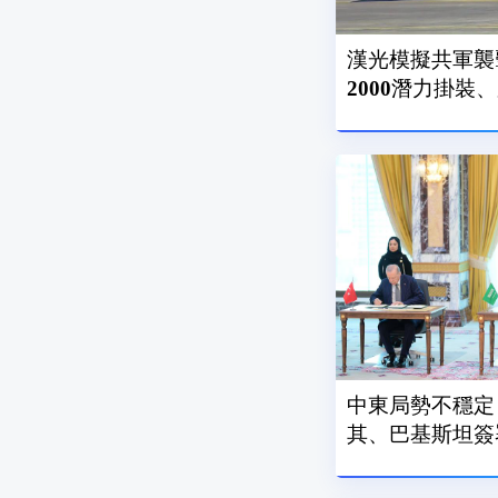
漢光模擬共軍襲
2000潛力掛裝
中東局勢不穩定
其、巴基斯坦簽