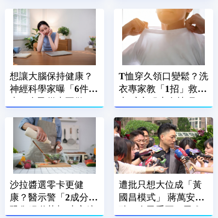
消耗
很重要
想讓大腦保持健康？
T恤穿久領口變鬆？洗
神經科學家曝「6件
衣專家教「1招」救回
事」自己從來不做
來 晾衣服也有技巧
沙拉醬選零卡更健
遭批只想大位成「黃
康？醫示警「2成分」
國昌模式」 蔣萬安反
恐傷腸道菌相 小心糖
酸：人民受不了民進