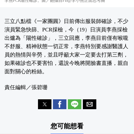
李燕PCR陽性確診。圖／翻攝自FB@李小燕正面思考團
三立八點檔《一家團圓》日前傳出服裝師確診，不少
演員緊急快篩、PCR採檢，今（19）日演員李燕採檢
出爐為「陽性確診」，三立回應，李燕目前僅有喉嚨
不舒服、精神狀態一切正常，李燕特別要感謝醫護人
員的熱情與辛勞，並且呼籲大家一定要去打第三劑，
如果確診也不要害怕，還說今晚將開臉書直播，親自
面對關心的粉絲。
責任編輯／張碧珊
您可能想看