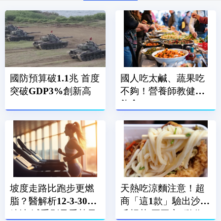
國防預算破1.1兆 首度
國人吃太鹹、蔬果吃
突破GDP3%創新高
不夠！營養師教健康
飲食
坡度走路比跑步更燃
天熱吃涼麵注意！超
脂？醫解析12-3-30訓
商「這1款」驗出沙門
練法 減重別只看熱量
氏桿菌 買回家1動作