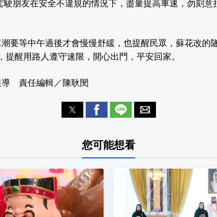
醒駕駛朋友在安全不違規的情況下，盡量提高車速，勿刻意
車潮要等中午過後才會慢慢舒緩，也提醒民眾，蘇花改的
用，提醒用路人遵守速限，開心出門，平安回家。
報導 責任編輯／陳耿閔
您可能想看