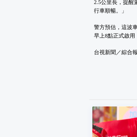
2.5公里長，提
行車順暢。」
警方預估，這波
早上8點正式啟
台視新聞／綜合