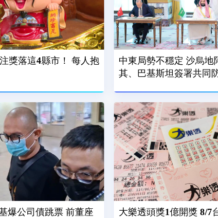
4注獎落這4縣市！ 每人抱
中東局勢不穩定 沙烏地
其、巴基斯坦簽署共同
基爆公司債跳票 前董座
大樂透頭獎1億開獎 8/