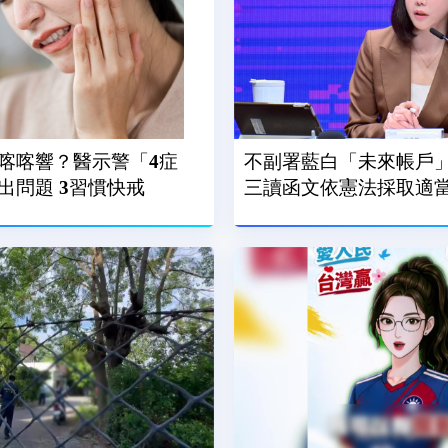
喀喀響？醫示警「4症
不副署藍白「未來帳戶」
狀」恐顳顎關節出問題 3習慣快戒
三讀函文依憲法採取適