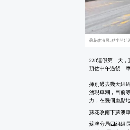
蘇花改清晨5點半開始
228連假第一天
預估中午過後，
揮別過去幾天綿綿
湧現車潮，目前等
力，在幾個重點
蘇花改南下蘇澳車潮
蘇澳分局四組組