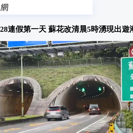
228連假第一天 蘇花改清晨5時湧現出遊