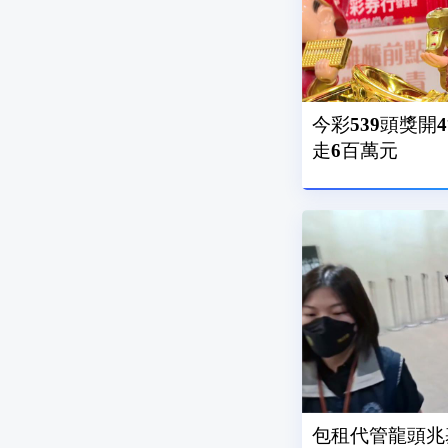
今彩539頭獎開
走6百萬元
包租代管龍頭兆