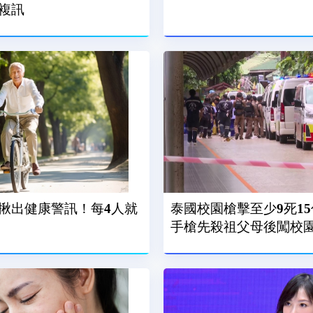
複訊
揪出健康警訊！每4人就
泰國校園槍擊至少9死15
手槍先殺祖父母後闖校