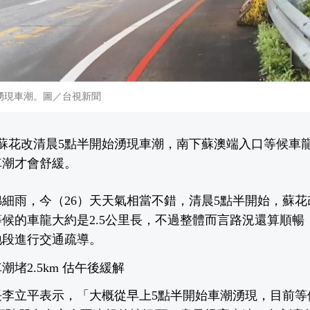
湧現車潮。圖／台視新聞
，蘇花改清晨5點半開始湧現車潮，南下蘇澳端入口等候車龍
車潮才會舒緩。
細雨，今（26）天天氣相當不錯，清晨5點半開始，蘇
候的車龍大約是2.5公里長，不過整體而言路況還算順暢
地段進行交通疏導。
堵2.5km 估午後緩解
長李立平表示，「大概從早上5點半開始車潮湧現，目前等