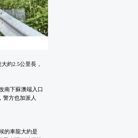
大約2.5公里長，
花改南下蘇澳端入口
，警方也加派人
候的車龍大約是