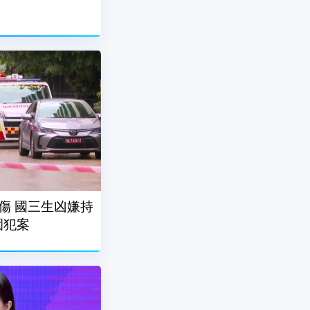
傷 國三生凶嫌持
園犯案