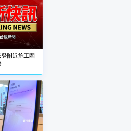
來登附近施工圍
傷