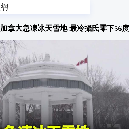
加拿大急凍冰天雪地 最冷攝氏零下56