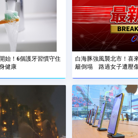
開始！6個護牙習慣守住
白海豚強風襲北市！喜
身健康
籬倒塌 路過女子遭壓