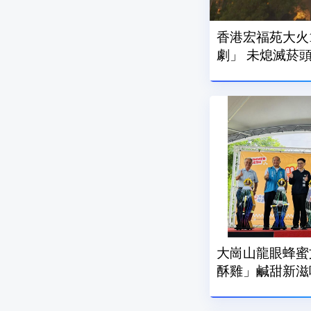
香港宏福苑大火
劇」 未熄滅菸
大崗山龍眼蜂蜜
酥雞」鹹甜新滋