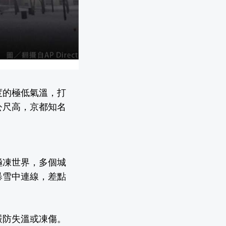
度的極低氣溫，打
公尺高，京都知名
極凍世界，多個城
暴雪中連線，差點
嚴防失溫或凍傷。