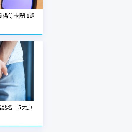
備等卡關 1週
點名「5大原