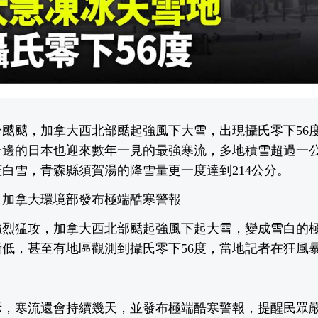
颼颼，加拿大西北部颳起強風下大雪，出現攝氏零下56
一邊的日本也迎來數年一見的最強寒流，多地積雪超過一
白雪，青森縣須賀湯的降雪量更一度達到214公分。
 加拿大環境部發布極端酷寒警報
強烈猛攻，加拿大西北部颳起強風下起大雪，變成雪白的
低，甚至有地區觀測到攝氏零下56度，當地記者在狂風
示，寒流還會持續幾天，並發布極端酷寒警報，提醒民眾