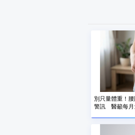
別只量體重！腰
警訊 醫籲每月