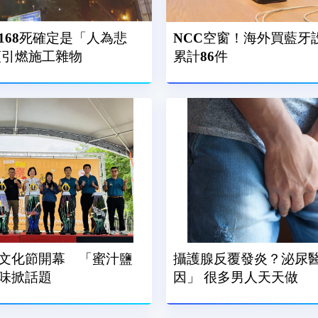
168死確定是「人為悲
NCC空窗！海外買藍牙設
頭引燃施工雜物
累計86件
文化節開幕 「蜜汁鹽
攝護腺反覆發炎？泌尿醫
味掀話題
因」 很多男人天天做