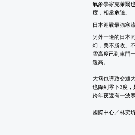
氣象學家克萊爾也
度，相當危險。
日本迎戰最強寒流
另外一邊的日本
幻，美不勝收。不
雪高度已到車門一
還高。
大雪也導致交通大
也降到零下2度，
跨年夜還有一波
國際中心／林奕圻