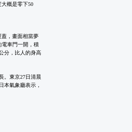
大概是零下50
覆蓋，畫面相當夢
的電車門一開，積
4公分，比人的身高
長。東京27日清晨
，日本氣象廳表示，