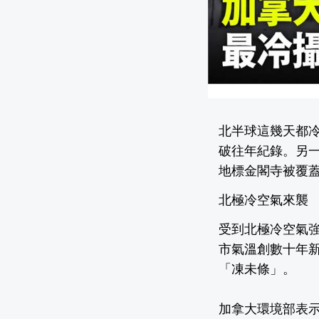
北半球這幾天都冷
破往年紀錄。另
地標金閣寺被覆蓋
北極冷空氣來襲
受到北極冷空氣
市氣溫創數十年新
「凍未條」。
加拿大環境部表