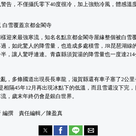
警告，不僅攝氏零下40度很冷，加上強勁冷風，體感溫度
 白雪覆蓋京都金閣寺
同樣迎來最強寒流，知名名點京都金閣寺屋緣整個被白雪
過，如此驚人的降雪量，也造成多處積雪，JR琵琶湖線
半，讓人驚呼連連。青森縣須賀湯的降雪量也一度達21
亂，多條國道出現長長車龍，滋賀縣還有車子塞了2公里
是相隔45年12月再出現冰點下的低溫，而且雪還沒下完
寒流，歲末年終仍會是銀白世界。
 編撰 責任編輯／陳盈真