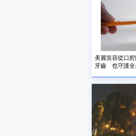
美麗笑容從口腔
牙齒 也守護全