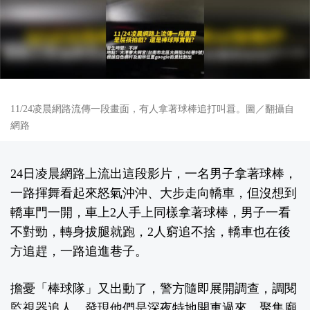
11/24凌晨網路流傳一段畫面，有人拿著球棒追打叫囂。圖／翻攝自
網路
24日凌晨網路上流出這段影片，一名男子拿著球棒，
一路揮舞看起來怒氣沖沖、大步走向轎車，但沒想到
轎車門一開，車上2人手上同樣拿著球棒，男子一看
不對勁，轉身拔腿就跑，2人窮追不捨，轎車也在後
方追趕，一路追進巷子。
擔憂「棒球隊」又出動了，警方隨即展開調查，調閱
監視器追人，發現他們是深夜特地開車過來，聚集廟