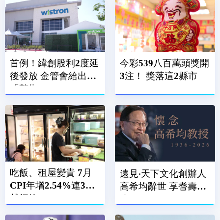
首例！緯創股利2度延
今彩539八百萬頭獎開
後發放 金管會給出
3注！ 獎落這2縣市
「警告」
吃飯、租屋變貴 7月
遠見‧天下文化創辦人
CPI年增2.54%連3月
高希均辭世 享耆壽90
越紅線
歲