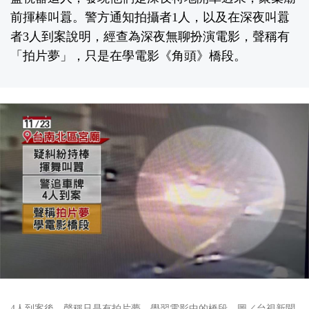
前揮棒叫囂。警方通知拍攝者1人，以及在深夜叫囂
者3人到案說明，經查為深夜無聊扮演電影，聲稱有
「拍片夢」，只是在學電影《角頭》橋段。
4人到案後，聲稱只是有拍片夢，學習電影中的橋段。圖／台視新聞