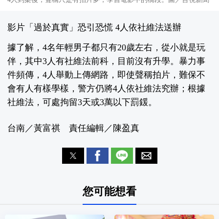
影片「過於真實」恐引恐慌 4人依社維法送辦
據了解，4名年輕男子都只有20歲左右，從小就是玩
伴，其中3人有社維法前科，目前沒有升學。暴力事
件頻傳，4人舉動上傳網路，即使聲稱拍片，難保不
會有人有樣學樣，警方仍將4人依社維法究辦；根據
社維法，可處拘留3天或3萬以下罰鍰。
台南／黃富祺 責任編輯／陳盈真
您可能想看