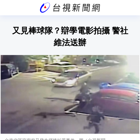
又見棒球隊？辯學電影拍攝 警社
維法送辦