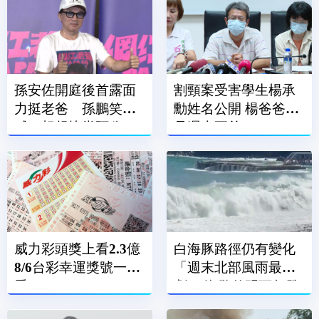
孫安佐開庭後首露面
割頸案受害學生楊承
力挺老爸 孫鵬笑
勳姓名公開 楊爸爸：
喊：想趕快當阿公
是遲來正義
威力彩頭獎上看2.3億
白海豚路徑仍有變化
8/6台彩幸運獎號一次
「週末北部風雨最
看
劇」 海警估明下午發
布