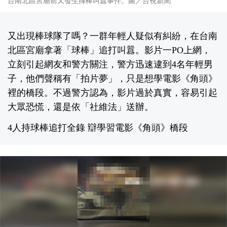
台南北區宮廟前又發生揮棒叫囂事件。圖／台視新聞
又出現棒球隊了嗎？一群年輕人疑似有糾紛，在台南
北區宮廟拿著「球棒」追打叫囂。影片一PO上網，
立刻引起網友和警方關注，警方迅速逮到4名年輕男
子，他們聲稱有「拍片夢」，只是想學電影《角頭》
裡的橋段。不過警方認為，影片過於真實，容易引起
大眾恐慌，還是依「社維法」送辦。
4人持球棒追打全錄 辯學習電影《角頭》橋段