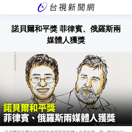
諾貝爾和平獎 菲律賓、俄羅斯兩
媒體人獲獎