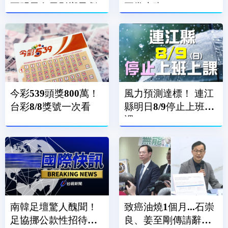
至明天白天影響最劇
正常上班
烈
今彩539頭獎800萬！
風力預測達標！ 連江
台彩8/8獎號一次看
縣明日8/9停止上班上
課
南韓足壇驚人醜聞！
致癌油燒1個月...石崇
足協挪公款性招待外
良、姜至剛傳請辭？