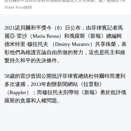
諾貝爾和平獎由菲律賓和俄羅斯兩媒體人共享殊榮。圖／翻攝自The
Nobel Prize推特
2021諾貝爾和平獎今（8）日公布，由菲律賓記者瑪
麗亞·雷沙（Maria Ressa）和俄羅斯《新報》總編輯
德米特里·穆拉托夫 （Dmitry Muratov）共享殊榮，表
彰他們為維護言論自由所做的努力，這也是民主和維
繫持久和平的先決條件。
58歲的雷沙曾因公開批評菲律賓總統杜特爾特而遭到
多次逮捕，2013年創辦新聞網站《拉普勒》
（Rappler）；而穆拉托夫則帶領《新報》勇於批評俄
羅斯的貪腐和人權問題。