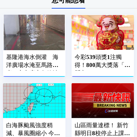
您可能想看
基隆港海水倒灌 海
今彩539頭獎1注獨
洋廣場水淹至馬路、
得！800萬大獎落「這
廟口夜市店家急築沙
縣市」
包牆擋水
白海豚颱風強度稍
山區雨量達標！ 新竹
減、暴風圈縮小 今晚
縣明日8校停止上課、