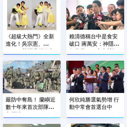
《超級大熱門》全新
賴清德稱台中是食安
進化！吳宗憲、
破口 蔣萬安：神隱一
Lulu、陳漢典鐵三角
個多月、一出來就卸
再合體
責
嚴防中奪島！ 蘭嶼近
何欣純勝選氣勢增 行
數十年來首次部隊登
動中常會首選台中
島操演