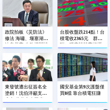
政院拍板《災防法》
台股收盤跌214點！台
修法 海嘯、堰塞湖列
積電收2365元 群
法定災害 公務機關設
聯、旺宏雙雙亮燈漲
災防長
停
東發號遭出征簽名全
國安基金第9次護盤僅
塗銷！沈伯洋籲支持
買8檔 靠台積電狂賺
店家 蔣萬安也回應了