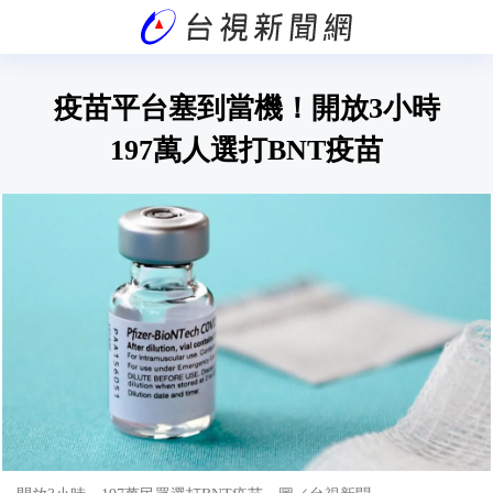
疫苗平台塞到當機！開放3小時
197萬人選打BNT疫苗