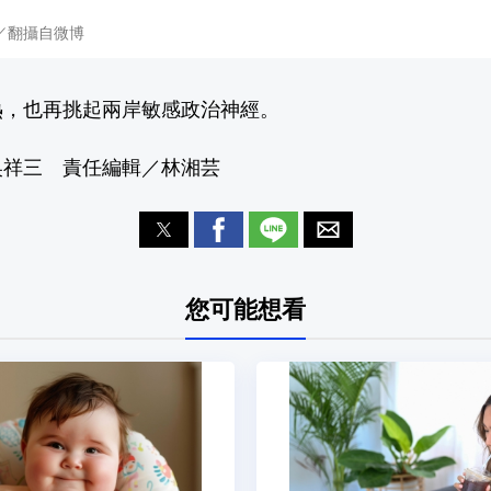
／翻攝自微博
熱，也再挑起兩岸敏感政治神經。
吳祥三 責任編輯／林湘芸
您可能想看