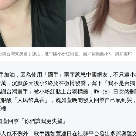
台魏台灣東奧國手加油，遭中國小粉紅出征。圖／翻攝自小S、魏如萱IG
選手加油，因為使用「國手」兩字惹怒中國網友，不只遭小
千萬，沉默多天後小S終於在微博發聲，寫下「我不是台
感謝台灣選手」被小粉紅貼上台獨標籤，昨（5）日突然刪
友狠酸「人民幣真香」，魏如萱晚間發文回擊自己氣到哭
歪樓。
如萱回擊「你們讓我更失望」
藝人也不例外，歌手魏如萱連日在社群平台發出多篇奧運