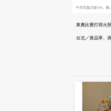
中共官媒力挺小S。圖
東奧比賽打得火
台北／黃品寧、