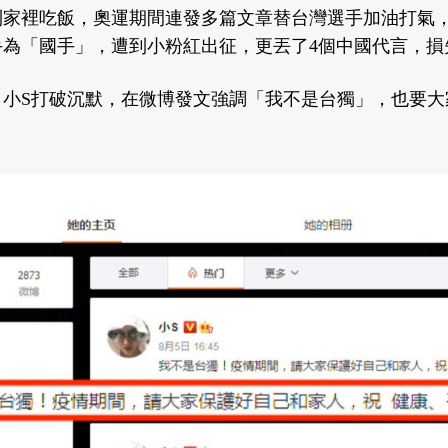
到家裡吃飯，奧運期間連發多篇文章替台灣選手加油打氣
為「國手」，遭到小粉紅出征，更丟了4個中國代言，損
，小S打破沉默，在微博發文強調「我不是台獨」，也要大