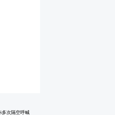
S多次隔空呼喊