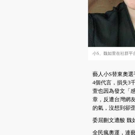
小S、魏如萱在社群平
藝人小S替東奧
4個代言，損失3
萱也因為發文「
章，反遭台灣網
的氣，沒想到卻
委屈刪文遭酸 魏
全民瘋奧運，連