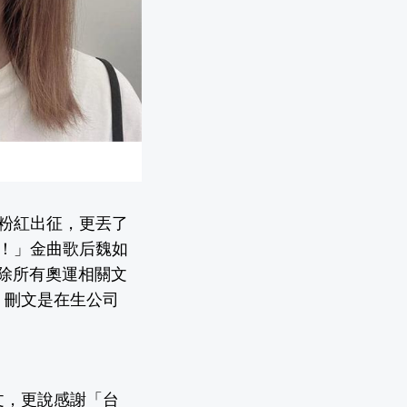
粉紅出征，更丟了
獨！」金曲歌后魏如
除所有奧運相關文
，刪文是在生公司
文，更說感謝「台