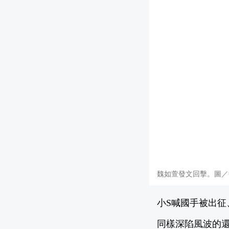
魏如萱發文回擊。圖／
小S喊國手被出征
同樣深陷風波的還