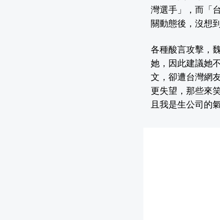
灣選手」，而「
關動態後，沒想
各種酸言攻擊，
她，因此建議她
文，卻遭台灣網
更失望，那些來
且我是生公司的