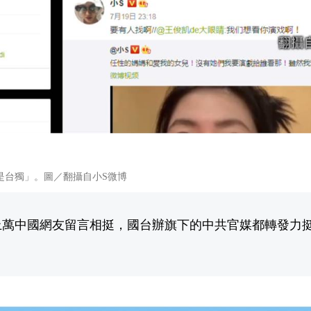
是台獨」。圖／翻攝自小S微博
上萬中國網友留言相挺，國台辦旗下的中共官媒都轉發力挺