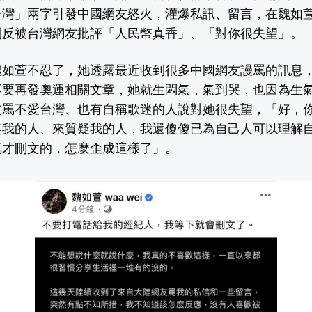
台灣」兩字引發中國網友怒火，灌爆私訊、留言，在魏如
到反被台灣網友批評「人民幣真香」、「對你很失望」。
魏如萱不忍了，她透露最近收到很多中國網友謾罵的訊息
不要再發奧運相關文章，她就生悶氣，氣到哭，也因為生
友罵不愛台灣、也有自稱歌迷的人說對她很失望，「好，
笑我的人、來質疑我的人，我還傻傻已為自己人可以理解
氣才刪文的，怎麼歪成這樣了」。