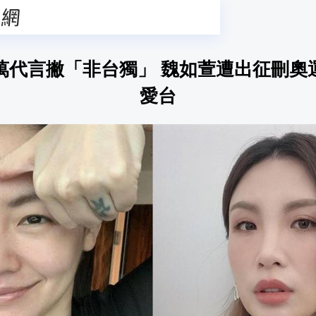
千萬代言撇「非台獨」 魏如萱遭出征刪奧
愛台