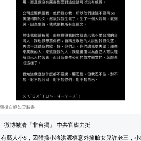
翻攝自魏如萱臉書
、微博撇清「非台獨」 中共官媒力挺
有藝人小S，因體操小將洪源禧意外撞臉女兒許老三，小