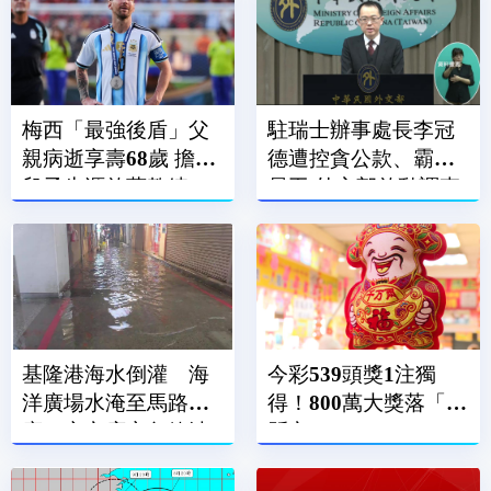
梅西「最強後盾」父
駐瑞士辦事處長李冠
親病逝享壽68歲 擔任
德遭控貪公款、霸凌
兒子生涯啟蒙教練、
員工 外交部啟動調查
經紀人
基隆港海水倒灌 海
今彩539頭獎1注獨
洋廣場水淹至馬路、
得！800萬大獎落「這
廟口夜市店家急築沙
縣市」
包牆擋水