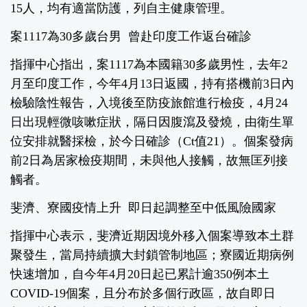
15人，均有適當防護，列自主健康管理。
案1117為30多歲台男 曾赴印度工作返台確診
指揮中心指出，案1117為本國籍30多歲男性，去年2
月至印度工作，今年4月13日返國，持有搭機前3日內
檢驗陰性報告，入境後至防疫旅館進行檢疫，4月24
日出現輕微咳嗽症狀，隔日因腹瀉及發燒，由衛生單
位安排就醫採檢，於今日確診（Ct值21）。個案發病
前2日為居家檢疫期間，未與他人接觸，故無匡列接
觸者。
斐濟、寮國疫情上升 即日起調整至中低風險國家
指揮中心表示，斐濟近期因境外移入個案導致本土群
聚發生，當局持續擴大封鎖管制地區；寮國近期病例
快速增加，自今年4月20日起已累計逾350例本土
COVID-19個案，且分布於多個行政區，故自即日