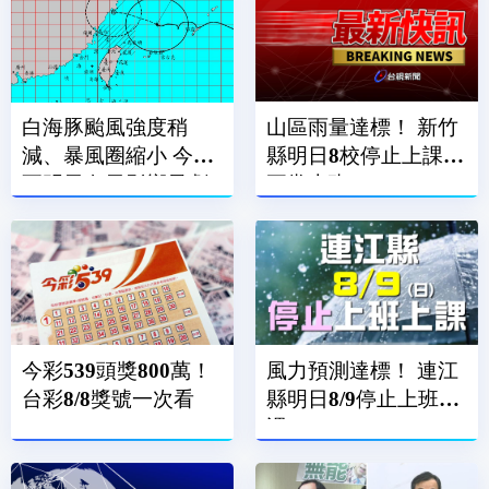
白海豚颱風強度稍
山區雨量達標！ 新竹
減、暴風圈縮小 今晚
縣明日8校停止上課、
至明天白天影響最劇
正常上班
烈
今彩539頭獎800萬！
風力預測達標！ 連江
台彩8/8獎號一次看
縣明日8/9停止上班上
課