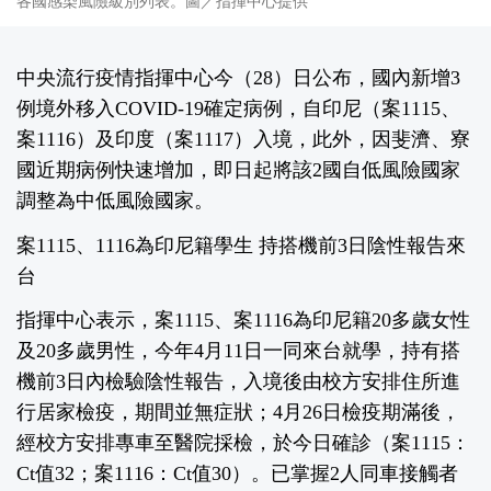
各國感染風險級別列表。圖／指揮中心提供
中央流行疫情指揮中心今（28）日公布，國內新增3
例境外移入COVID-19確定病例，自印尼（案1115、
案1116）及印度（案1117）入境，此外，因斐濟、寮
國近期病例快速增加，即日起將該2國自低風險國家
調整為中低風險國家。
案1115、1116為印尼籍學生 持搭機前3日陰性報告來
台
指揮中心表示，案1115、案1116為印尼籍20多歲女性
及20多歲男性，今年4月11日一同來台就學，持有搭
機前3日內檢驗陰性報告，入境後由校方安排住所進
行居家檢疫，期間並無症狀；4月26日檢疫期滿後，
經校方安排專車至醫院採檢，於今日確診（案1115：
Ct值32；案1116：Ct值30）。已掌握2人同車接觸者