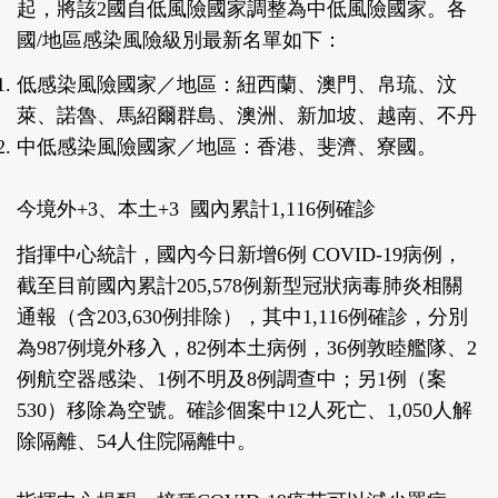
起，將該2國自低風險國家調整為中低風險國家。各
國/地區感染風險級別最新名單如下：
低感染風險國家／地區：
紐西蘭、澳門、帛琉、汶
萊、諾魯、馬紹爾群島、澳洲、新加坡、越南、不丹
中低感染風險國家／地區：
香港、斐濟、寮國。
今境外+3、本土+3 國內累計1,116例確診
指揮中心統計，國內今日新增6例 COVID-19病例，
截至目前國內累計205,578例新型冠狀病毒肺炎相關
通報（含203,630例排除），其中1,116例確診，分別
為987例境外移入，82例本土病例，36例敦睦艦隊、2
例航空器感染、1例不明及8例調查中；另1例（案
530）移除為空號。確診個案中12人死亡、1,050人解
除隔離、54人住院隔離中。