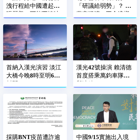
洩行程給中國遭起訴
「研議給弱勢」？ 蔣
張麗善：可能不慎洩
萬安澄清：不會這樣
露
做
首納入漢光演習 淡江
漢光42號操演 賴清德
大橋今晚8時至明6時
首度搭乘萬鈞車隊參
封閉
與演練
採購BNT疫苗遭詐逾
中國9/15實施出入境