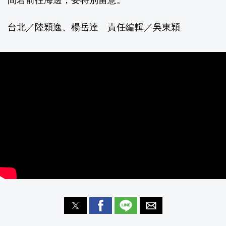
間若前往海邊，要特別留意。
台北／陸穎逸、楊岳達 責任編輯／吳東穎