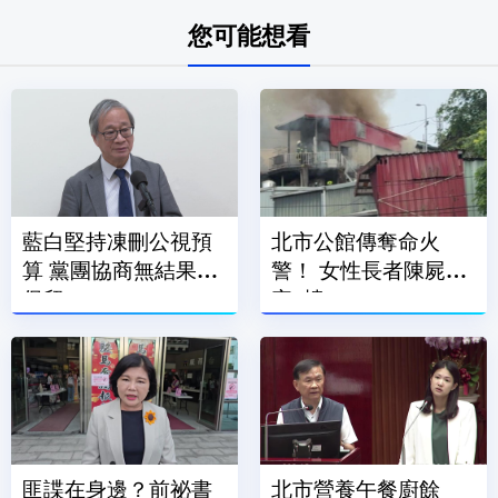
您可能想看
藍白堅持凍刪公視預
北市公館傳奪命火
算 黨團協商無結果全
警！ 女性長者陳屍民
保留
宅2樓
匪諜在身邊？前祕書
北市營養午餐廚餘